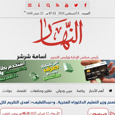
هـ
السبت
8 أغسطس 2026
07:52 مـ
23 صفر 1448
أسامة شرشر
رئيس مجلس الإدارة ورئيس التحرير
أهم الأخبار
رياضة
عربي ودولي
تقارير ومتابعات
اقتصاد
حوادث
عليم الدكتوراه الفخرية.. و«عبداللطيف»: أهدي التكريم لكل معلم في مص
المحافظات
الأربعاء، 12 فبراير 2025
08:20 مـ
بتوقيت القاهرة