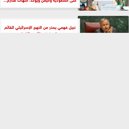
نبيل فهمي يحذر من النهج الإسرائيلي القائم
على فرض الأمن بالقوة
⇡
أحمد قذاف الدم: اتفاق مكة بداية لتحرك
استراتيجي يعزز قدرات الأمة ويعيد...
مركز الحوار والصالون البحري يناقشان
المشروعات الزراعية وكيفية تحقيق الاكتفاء
الذاتي
النيابة العامة الإسبانية تطالب الأقاليم