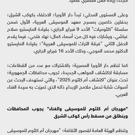
وعلى المستوى المحلي؛ تبدأ دار الأوبرا؛ الاحتفاء بكوكب الشرق؛
بحفلين خاصين بمسرح معهد الموسيقى العربية، الأول ضمن
سلسلة "كلثوميات" الأحد 9 فبراير الجاري؛ بقيادة المايسترو صلاح
غباشي، ويشارك فيه كل من: أسماء كمال؛ نهاد فتحي، فيما يقدم
الحفل الثاني "فرقة التراث للموسيقى العربية"؛ بقيادة المايسترو
الدكتور محمد الموجي، وذلك الأحد 16 فبراير الجاري.
كما تنظم دار الأوبرا المصرية؛ بالاشتراك مع عدد من القطاعات؛
مسابقة لاكتشاف المواهب الجديدة، تجوب محافظات الجمهورية؛
تحت عنوان "اكتشاف أم كلثوم 2025"، والتي تستهدف البحث عن
أصوات شابة تحمل ملامح الإبداع ذاته الذي تميزت به سيدة الغناء
العربي.
"مهرجان أم كلثوم للموسيقى والغناء" يجوب المحافظات
وينطلق من مسقط رأس كوكب الشرق
وتنظم الهيئة العامة لقصور الثقافة؛ "مهرجان أم كلثوم للموسيقى