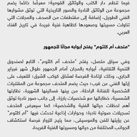
فيما تنظم دار الكتب والوثائق القومية؛ معرضًا خاصًا يضم
مجموعة من الوثائق النادرة والصور التاريخية التي توثق مشوارها
الفني الطويل، إضافة إلى مقتطفات من الصحف والمجلات التي
تناولت مسيرتها وصعودها كظاهرة فنية فريدة في تاريخ الغناء
العربي.
"متحف أم كلثوم" يفتح أبوابه مجانًا للجمهور
وفي سياق متصل، يفتح "متحف أم كلثوم"، التابع لصندوق
التنمية الثقافية، أبوابه بالمجان أمام الجمهور طوال شهر فبراير
الجاري، وذلك لإتاحة الفرصة لعشاق كوكب الشرق؛ للتعرف على
إرثها الفني عن قرب؛ حيث يضم المتحف مجموعة من المقتنيات
الشخصية للفنانة الراحلة، من بينها فساتينها الشهيرة، نظارتها
الشمسية، خطاباتها مع شخصيات بارزة، إلى جانب صور نادرة توثق
أهم لحظات حياتها الفنية والشخصية؛ كما سيعرض المتحف
تسجيلات صوتية نادرة؛ وحوارات إذاعية تحدثت فيها "أم كلثوم"
عن رؤيتها للفن والموسيقى، مما يتيح للزوار فرصة استكشاف
الجوانب المختلفة من حياتها ومسيرتها الفنية الفريدة.