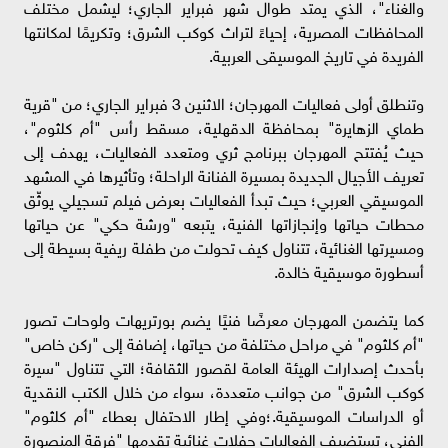
والغناء"، الذي يمتد طوال شهر فبراير الجاري؛ ليشمل مختلف
المحافظات المصرية، إحياءً لتراث كوكب الشرق؛ وتكريمًا لمكانتها
الفريدة في تاريخ الموسيقى العربية.
وتنطلق أولى فعاليات المهرجان؛ الاثنين 3 فبراير الجاري؛ من "قرية
طماي الزهايرة" بمحافظة الدقهلية، مسقط رأس "أم كلثوم"،
حيث يُفتتح المهرجان ببرنامج ثري ومتعدد الفعاليات، يهدف إلى
تعريف الأجيال الجديدة بمسيرة الفنانة الراحلة؛ وتأثيرها في المشهد
الموسيقي العربي؛ حيث تبدأ الفعاليات بعرض فيلم تسجيلي يوثّق
محطات حياتها وإنجازاتها الفنية، يتبعه "ورشة حكي" عن حياتها
ومسيرتها الغنائية، تتناول كيف تحولت من طفلة ريفية بسيطة إلى
أسطورة موسيقية خالدة.
كما يتضمن المهرجان معرضًا فنيًا يضم بورتريهات ولوحات تصور
"أم كلثوم" في مراحل مختلفة من حياتها، إضافة إلى "ركن خاص"
بأحدث إصدارات الهيئة العامة لقصور الثقافة؛ التي تتناول "سيرة
كوكب الشرق" من جوانب متعددة، سواء من خلال الكتب النقدية
أو الدراسات الموسيقية.؛وفي إطار الاحتفال بعطاء "أم كلثوم"
الفني، تستضيف الفعاليات حفلات غنائية تقدمها "فرقة المنصورة