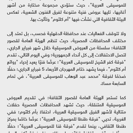
للموسيقى العربية"، حيث ستؤدي مجموعة مختارة من أشهر
أغانيها، تليها عروض فنية متنوعة لفرق الفنون الشعبية، تعكس
البيئة الثقافية التي نشأت فيها "أم كلثوم" وتأثرت بها.
ولا تتوقف الفعاليات عند محافظة الدقهلية فحسب، بل تمتد إلى
مختلف المحافظات المصرية، حيث تنظم الهيئة العامة لقصور
الثقافة؛ سلسلة من العروض الموسيقية خلال شهر فبراير الجاري،
لتصل الاحتفالات إلى كل أنحاء الجمهورية؛ وفي اليوم التالي، تقدم
"فرقة كفر الشيخ للموسيقى العربية"؛ عرضًا فنيًا يعيد إحياء "روائع
أم كلثوم"، فيما يشهد ختام المهرجان الأربعاء 5 فبراير الجاري؛ حفلًا
ضخمًا لفرقة "محمد عبد الوهاب للموسيقى العربية"، في تمام
السابعة مساءً.
كما تستمر الهيئة العامة لقصور الثقافة؛ في تقديم العروض
الموسيقية المتنقلة، حيث تشهد المحافظات المصرية حفلات
متتالية لأشهر الفرق الموسيقية العربية، احتفاءً بأم كلثوم؛ ففي
الغربية، تحيي "فرقة طنطا للموسيقى العربية"؛ عرضًا خاصًا بمركز
طنطا الثقافي، بينما تقدم "فرقة قنا للموسيقى العربية"؛ حفلًا
مميزًا في "قصر ثقافة قنا"؛ ويلي ذلك حفل فرقة "كفر الدوار