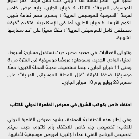
للموسيقى العربية"؛ الثلاثاء 4 فبراير الجاري، يليه عرض خاص
لفرقة "المنوفية للموسيقى العربية"؛ بمسرح قصر ثقافة شبين
الكوم الأربعاء 5 فبراير الجاري؛ أما في الإسكندرية، فتقدم "فرقة
مصطفى كامل للموسيقى العربية"؛ حفلاً مميزًا على أحد مسارحها
الشهيرة.
وتتوالى الفعاليات في صعيد مصر، حيث تستقبل مسارح: أسيوط،
المنيا، الوادي الجديد، وسوهاج؛ عروضًا موسيقية في الفترة من 8
وحتى 11 فبراير الجاري، بينما تستضيف مدينة المحلة الكبرى؛ حفلًا
موسيقيًا ضخمًا لفرقة "غزل المحلة للموسيقى العربية"؛ على
مسرح 23 يوليو يوم 10 فبراير الجاري.
احتفاء خاص بكوكب الشرق في معرض القاهرة الدولي للكتاب
وفي إطار هذه الاحتفالية الممتدة، يشهد معرض القاهرة الدولي
للكتاب؛ تخصيص جزء خاص للاحتفاء بأم كلثوم، حيث سيتم
تخصيص البرنامج الفني؛ غدا؛ الإثنين؛ لعروض موسيقية لأغانيها،