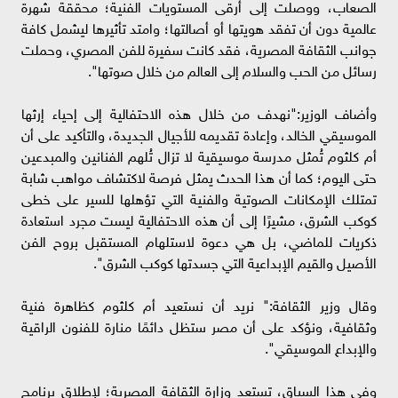
الصعاب، ووصلت إلى أرقى المستويات الفنية؛ محققة شهرة
عالمية دون أن تفقد هويتها أو أصالتها؛ وامتد تأثيرها ليشمل كافة
جوانب الثقافة المصرية، فقد كانت سفيرة للفن المصري، وحملت
رسائل من الحب والسلام إلى العالم من خلال صوتها".
وأضاف الوزير:"نهدف من خلال هذه الاحتفالية إلى إحياء إرثها
الموسيقي الخالد، وإعادة تقديمه للأجيال الجديدة، والتأكيد على أن
أم كلثوم تُمثل مدرسة موسيقية لا تزال تُلهم الفنانين والمبدعين
حتى اليوم؛ كما أن هذا الحدث يمثل فرصة لاكتشاف مواهب شابة
تمتلك الإمكانات الصوتية والفنية التي تؤهلها للسير على خطى
كوكب الشرق، مشيرًا إلى أن هذه الاحتفالية ليست مجرد استعادة
ذكريات للماضي، بل هي دعوة لاستلهام المستقبل بروح الفن
الأصيل والقيم الإبداعية التي جسدتها كوكب الشرق".
وقال وزير الثقافة:" نريد أن نستعيد أم كلثوم كظاهرة فنية
وثقافية، ونؤكد على أن مصر ستظل دائمًا منارة للفنون الراقية
والإبداع الموسيقي".
وفي هذا السياق، تستعد وزارة الثقافة المصرية؛ لإطلاق برنامج