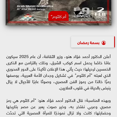
أم كلثوم”
بسمة رمضان
أعلن الدكتور أحمد فؤاد هنو، وزير الثقافة، أن عام 2025 سيكون
عامًا خاصًا يحمل اسم كوكب الشرق، وذلك بالتزامن مع الذكرى
الخمسين لرحيلها؛ حيث يأتي هذا الإعلان تأكيدًا على الدور المحوري
الذي لعبته "أم كلثوم" في تشكيل وجدان الأمة العربية، بوصفها
رمزًا خالدًا من رموز الفن المصري، وصوتًا عابرًا للأجيال لا يزال
ينبض بالحياة في قلوب الملايين.
وبهذه المناسبة؛ قال الدكتور أحمد فؤاد هنو: "أم كلثوم هي رمز
مصري وعربي نفتخر به، وخير صوت يعبر عن مصر بتاريخها
وحضارتها؛ كانت ولا تزال نموذجًا للمرأة المصرية التي تحدّت