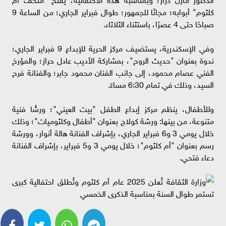
كلثوم" أبوابه؛ مجانًا للجمهور؛ طوال فبراير الجاري؛ من الساعة 9
صباحًا حتى 4 عصرًا، باستثناء الثلاثاء.
وفي الإسكندرية، يستضيف مركز الحرية للإبداع 9 فبراير الجاري؛
ندوة بعنوان "حديث الروح"، بمشاركة الأديب عادل حراز؛ والمؤرخ
الفني عصام محمود، إلى جانب الفنان محمود جابر؛ والفنانة فرح
السيد، وذلك في تمام 6:30 مساءً.
وللأطفال، ينظم مركز إبداع الطفل "بيت العيني"؛ ورشًا فنية
متنوعة، من بينها: ورشة كولاج بعنوان "أطفال وكلثوميات"؛ وذلك
خلال يومي 3 و6 فبراير الجاري، بإشراف الفنانة هالة أنوار، وورشة
رسم بعنوان "أم كلثوم"؛ خلال يومي 3 و5 فبراير، بإشراف الفنانة
دعاء فتحي.