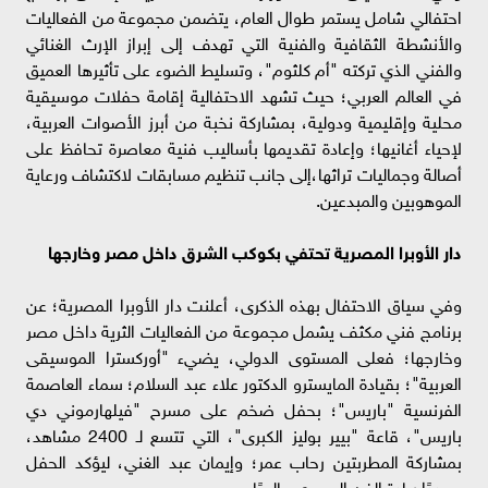
احتفالي شامل يستمر طوال العام، يتضمن مجموعة من الفعاليات
والأنشطة الثقافية والفنية التي تهدف إلى إبراز الإرث الغنائي
والفني الذي تركته "أم كلثوم"، وتسليط الضوء على تأثيرها العميق
في العالم العربي؛ حيث تشهد الاحتفالية إقامة حفلات موسيقية
محلية وإقليمية ودولية، بمشاركة نخبة من أبرز الأصوات العربية،
لإحياء أغانيها؛ وإعادة تقديمها بأساليب فنية معاصرة تحافظ على
أصالة وجماليات تراثها،إلى جانب تنظيم مسابقات لاكتشاف ورعاية
الموهوبين والمبدعين.
دار الأوبرا المصرية تحتفي بكوكب الشرق داخل مصر وخارجها
وفي سياق الاحتفال بهذه الذكرى، أعلنت دار الأوبرا المصرية؛ عن
برنامج فني مكثف يشمل مجموعة من الفعاليات الثرية داخل مصر
وخارجها؛ فعلى المستوى الدولي، يضيء "أوركسترا الموسيقى
العربية"؛ بقيادة المايسترو الدكتور علاء عبد السلام؛ سماء العاصمة
الفرنسية "باريس"؛ بحفل ضخم على مسرح "فيلهارموني دي
باريس"، قاعة "بيير بوليز الكبرى"، التي تتسع لـ 2400 مشاهد،
بمشاركة المطربتين رحاب عمر؛ وإيمان عبد الغني، ليؤكد الحفل
مجددًا ريادة الفن المصري عالميًا.