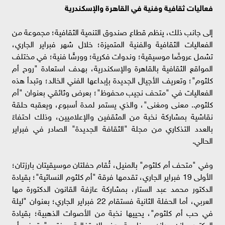
فعاليات ثقافية وفنية في القاهرة والإسكندرية
إلى جانب ذلك، ينظم قطاع صندوق التنمية الثقافية؛ مجموعة من
الفعاليات الثقافية والفنية المتميزة؛ خلال شهر فبراير الجاري،
تشمل عروضًا موسيقية؛ وندوات فكرية؛ وورشًا فنية؛ في مختلف
المواقع الثقافية بالقاهرة والإسكندرية، بهدف استعادة "روح أم
كلثوم"؛ وتعريف الأجيال الجديدة بإبداعها الفني الخالد؛ وتبدأ هذه
الفعاليات في "متحف نجيب محفوظ"؛ بعرض وثائقي بعنوان "أم
كلثوم.. معنى ومغنى"، والذي يستمر لمدة أسبوع، ويعقبه حلقة
نقاشية بمشاركة نخبة من المثقفين والإعلاميين، وذلك احتفاءً
بالعدد التذكاري من مجلة "الثقافة الجديدة" الصادر في فبراير
الحالي.
وفي "متحف أم كلثوم" بالمنيل، تُقام حفلتان موسيقيتان بارزتان؛
الأولى 19 فبراير الجاري، تقدمها فرقة "أم كلثوم النسائية"؛ بقيادة
الدكتور محمد عبد الستار، بمشاركة عازفة القانون الدكتورة مها
العربي، أما الحفلة الثانية فستقام 22 فبراير الجاري؛ بعنوان "ليلة
في حب أم كلثوم"، يحييها نخبة من الأصوات الذهبية؛ بقيادة
الدكتور مازن دراز؛ وبمناسبة هذه الاحتفالية، يفتح "متحف أم