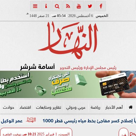
هـ
الخميس
6 أغسطس 2026
05:54 صـ
21 صفر 1448
أسامة شرشر
رئيس مجلس الإدارة ورئيس التحرير
أهم الأخبار
رياضة
عربي ودولي
تقارير ومتابعات
اقتصاد
حوادث
مفاجئ بخط مياه رئيسي قطر 1000
عمر الوكيل ”بكار” مدربًا 
فن
السبت، 1 فبراير 2025
10:21 صـ
بتوقيت القاهرة