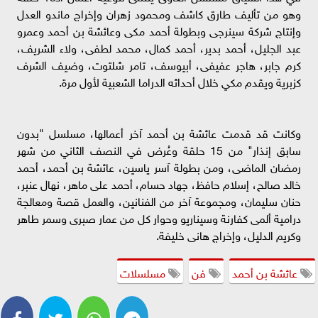
وهو من تأليف طارق كاشف ومحمود زهران وإخراج ماندو العدل
وإنتاج شركة سينرجى وبطولة أحمد مكى وعائشة بن أحمد وعمرو
عبد الجليل، أحمد بدير، أحمد كمال، محمد لطفى، ولاء الشريف،
كرم جابر، هاجر عفيفى، أبيوسف، تامر شلتوت، وضيف الشرف
كزبرية ويقدم مكي خلال أحداثه الدراما الشعبية لأول مرة.
وكانت قد قدمت عائشة بن أحمد آخر أعمالها، مسلسل "بدون
سابق إنذار" من 15 حلقة وعُرض في النصف الثاني من شهر
رمضان الماضى، ومن بطولة آسر ياسين، عائشة بن أحمد، أحمد
خالد صالح، إسلام حافظ، جهاد حسام، أحمد على ماهر، نهال عنبر،
حنان سليمان، ومجموعة آخر من الفنانين، والعمل قصة ومعالجة
درامية ألمى كفارنة وسيناريو وحوار كل من عمار صبرى وسمر طاهر
وكريم الدليل، وإخراج هانى خليفة.
عائشة بن أحمد
فن
مسلسلات