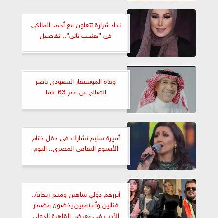
نداء شرارة تتعاون مع أحمد المالكى
فى ”هنحب تانى”.. تفاصيل
وفاة الموسيقار السعودى ناصر
الصالح عن عمر 63 عاما
أميرة سليم تشارك فى حفل ختام
الأسبوع الثقافى المصرى.. اليوم
أبرزهم دولي شاهين ومنذر ريحانة..
فنانين وأعلاميين يخضون مضمار
الأدب في معرض القاهرة الدولي