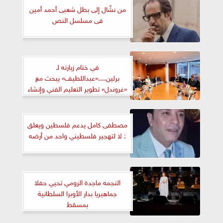
من نشّال إلى بطل شعبى أحمد أمين
فى مسلسل النص
في ختام زيارته لـ
برلين....«عبداللطيف» يبحث مع
«غروندل» تطوير التعليم الفني وإنشاء
١٠٠ مدرسة ألمانية
مصطفى كامل يدعم فلسطين ويعلق
: لا لتهجير فلسطيني واحد من أرضه
النجمه ماجدة الرومي تحيي حفلا
جماهيريا بدار الأوبرا السلطانية
بمسقط