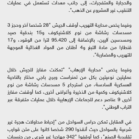
والحجارة والمتفجرات، إلى جانب معدات تستعمل في عمليات
التنقيب غير المشروع عن الذهب".
وفيما يخص محاربة التهريب أوقف الجيش "28 شخصا آخر وحجز 3
مسدسات رشاشة من نوع كلاشنيكوف و15 بندقية صيد
ومسدسين آليين، بالإضافة إلى 95.420 لترا من الوقود، و17
قنطارا من مادة التبغ و4 أطنان من المواد الغذائية الموجهة
للتهريب والمضاربة".
وفيما يخص "محاربة الإرهاب" "تمكنت مفارز للجيش خلال
عمليتين نوعيتين بكل من تمنراست وبرج باجي مختار بالناحية
العسكرية السادسة، من استرجاع 5 مسدسات رشاشة من نوع
كلاشنيكوف وكمية من الذخيرة وأغراض أخرى، كما أوقفت مفارز
أخرى 9 عناصر دعم للجماعات الإرهابية خلال عمليات متفرقة عبر
التراب الوطني".
في المقابل تمكن حراس السواحل من "إحباط محاولات هجرة غير
شرعية بالسواحل حيث أنقذوا 290 شخصا كانوا على متن قوارب
تقليدية الصنع"، كما أوقفوا "342 مهاجرا غير شرعي من جنسيات