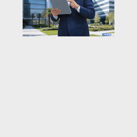
⇡
عربي ودولي
ترامب يحذر: قد أكون آخر رئيس جمهوري
ترامب: زوجتي تقول لي تصرفاتك لا تليق برئيس