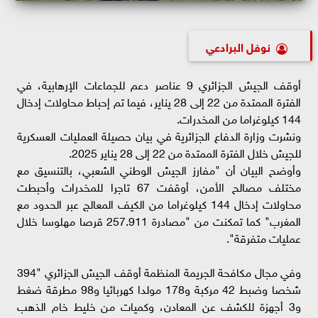
نوفل البرادعي
أوقف الجيش الجزائري 9 عناصر دعم للجماعات الإرهابية، في
الفترة الممتدة من 22 إلى 28 يناير، فيما تم إحباط محاولات إدخال
144 كيلوغراما من المخدرات.
ونشرت وزارة الدفاع الجزائرية في بيان حصيلة العمليات العسكرية
للجيش خلال الفترة الممتدة من 22 إلى 28 يناير 2025.
وأوضح البيان أن "مفارز الجيش الوطني الشعبي، بالتنسيق مع
مختلف مصالح الأمن، أوقفت 67 تاجرا للمخدرات وأحبطت
محاولات إدخال 144 كيلوغراما من الكيف المعالج عبر الحدود مع
المغرب" كما تمكنت من "مصادرة 257.911 قرصا مهلوسا خلال
عمليات متفرقة".
وفي مجال مكافحة الجريمة المنظمة أوقف الجيش الجزائري "394
شخصا وضبط 42 مركبة و178 مولدا كهربائيا و98 مطرقة ضغط
و3 أجهزة للكشف عن المعادن، وكميات من خليط خام الذهب