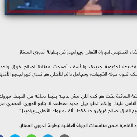
ء التحكيمي لمباراة الأهلي وبيراميدز في بطولة الدوري الممتاز.
ضيحة تحكيمية جديدة، وللأسف أصبحت معتادة لصالح فريق واحد،
لحكم تحوم حوله الشبهات، ومجامل دائم للأهلي هو تحدي كبير لجميع الأندية
غة السائدة بقت هو كده اللي مش عاجبه يخبط دماغه في الحيط.. مبروك
الناس علينا، وإنكم تخلو جيل جديد معظمه لا يتابع ⁧الدوري المصري⁩ من
ع الفرق لصالح فريق واحد فقط.. ألف مبروك ⁧الأهلي_بيراميدز”.