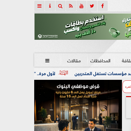
قافة
المحافظات
مقالات

المتدربين
لأول مرة.. ”الرقابة المالية” تنظم نشاط صناديق ا
اهرة