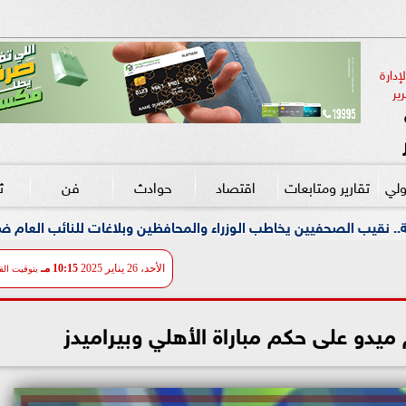
دارة 
ير
ولي
تقارير ومتابعات
اقتصاد
حوادث
فن
ث
 يخاطب الوزراء والمحافظين وبلاغات للنائب العام ضد مؤسسات تستغل 
الأحد، 26 يناير 2025
10:15 مـ
بتوقيت الق
 ميدو على حكم مباراة الأهلي وبيراميدز