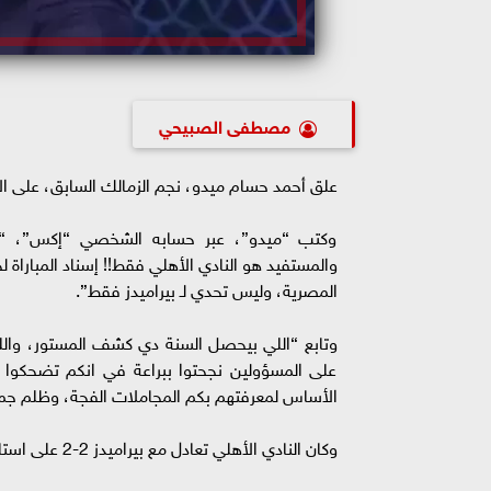
مصطفى الصبيحي
علق أحمد حسام ميدو، نجم الزمالك السابق، على الأدا
وكتب “ميدو”، عبر حسابه الشخصي “إكس”، “ف
والمستفيد هو النادي الأهلي فقط!! إسناد المباراة 
المصرية، وليس تحدي لـ ⁧‫بيراميدز‬⁩ فقط”.
وتابع “اللي بيحصل السنة دي كشف المستور، والل
على المسؤولين نجحتوا ببراعة في انكم تضحكوا ‫‬
الأساس لمعرفتهم بكم المجاملات الفجة، وظلم جمي‫
وكان النادي الأهلي تعادل مع بيراميدز 2-2 على استاد القاهرة ضمن منافسات الجولة العاشرة لبطولة الدوري الممتاز.