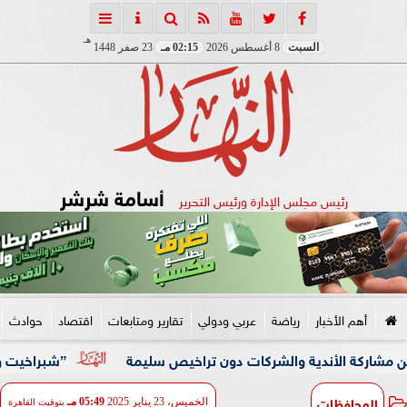
هـ
السبت
8 أغسطس 2026
02:15 مـ
23 صفر 1448
أسامة شرشر
رئيس مجلس الإدارة ورئيس التحرير
أهم الأخبار
رياضة
عربي ودولي
تقارير ومتابعات
اقتصاد
حوادث
لأندية والشركات دون تراخيص سليمة
”شبراخيت وبدر” ضمن أفضل 10 وحدات محلية على مستوى الجمهورية بالدورة الخامسة لجائزة م
المحافظات
الخميس، 23 يناير 2025
05:49 مـ
بتوقيت القاهرة