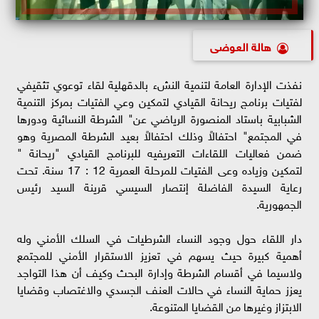
هالة العوضى
نفذت الإدارة العامة لتنمية النشء بالدقهلية لقاء توعوي تثقيفي
لفتيات برنامج ريحانة القيادي لتمكين وعي الفتيات بمركز التنمية
الشبابية باستاد المنصورة الرياضي عن" الشرطة النسائية ودورها
في المجتمع" احتفالاً وذلك احتفالاً بعيد الشرطة المصرية وهو
ضمن فعاليات اللقاءات التعريفيه للبرنامج القيادي "ريحانة "
لتمكين وزياده وعى الفتيات للمرحلة العمرية 12 : 17 سنة. تحت
رعاية السيدة الفاضلة إنتصار السيسي قرينة السيد رئيس
الجمهورية.
دار اللقاء حول وجود النساء الشرطيات في السلك الأمني وله
أهمية كبيرة حيث يسهم في تعزيز الاستقرار الأمني للمجتمع
ولاسيما في أقسام الشرطة وإدارة البحث وكيف أن هذا التواجد
يعزز حماية النساء في حالات العنف الجسدي والاغتصاب وقضايا
الابتزاز وغيرها من القضايا المتنوعة.