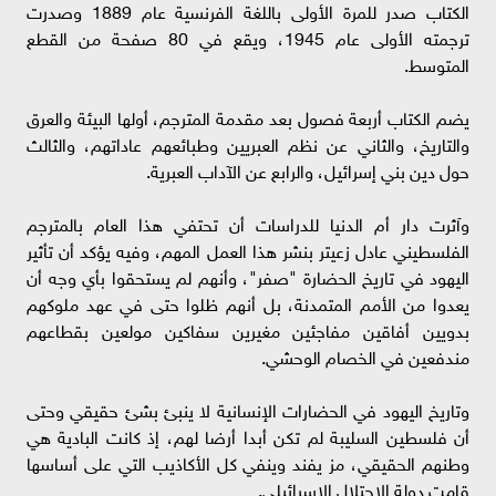
الكتاب صدر للمرة الأولى باللغة الفرنسية عام 1889 وصدرت
ترجمته الأولى عام 1945، ويقع في 80 صفحة من القطع
المتوسط.
يضم الكتاب أربعة فصول بعد مقدمة المترجم، أولها البيئة والعرق
والتاريخ، والثاني عن نظم العبريين وطبائعهم عاداتهم، والثالث
حول دين بني إسرائيل، والرابع عن الآداب العبرية.
وآثرت دار أم الدنيا للدراسات أن تحتفي هذا العام بالمترجم
الفلسطيني عادل زعيتر بنشر هذا العمل المهم، وفيه يؤكد أن تأثير
اليهود في تاريخ الحضارة "صفر"، وأنهم لم يستحقوا بأي وجه أن
يعدوا من الأمم المتمدنة، بل أنهم ظلوا حتى في عهد ملوكهم
بدويين أفاقين مفاجئين مغيرين سفاكين مولعين بقطاعهم
مندفعين في الخصام الوحشي.
وتاريخ اليهود في الحضارات الإنسانية لا ينبئ بشئ حقيقي وحتى
أن فلسطين السليبة لم تكن أبدا أرضا لهم، إذ كانت البادية هي
وطنهم الحقيقي، مز يفند وينفي كل الأكاذيب التي على أساسها
قامت دولة الاحتلال الإسرائيلي.