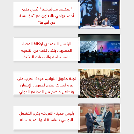
”فيكسد سوليوشنز” تُحيي ذكرى
أحمد تهامي بالتعاون مع ”مؤسسة
من أحياها”
الرئيس التنفيذي لوكالة الفضاء
المصرية، يلقي كلمه عن التنمية
المستدامة والتحديات البيئية
لجنة حقوق النواب: عودة الحرب على
غزة انتهاك صارخ لحقوق الإنسان
وتجاهل فاضح من المجتمع الدولي
رئيس مدينة الغردقة يكرم القنصل
الروسي بمناسبة انتهاء فترة عمله