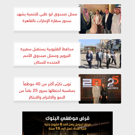
ممثل صندوق ابو ظبي للتنمية يشهد
سحور سفارة الإمارات بالقاهرة
محافظ القليوبية يستقبل سفيرة
النرويج وممثل صندوق الأمم
المتحده للسكان
توبى تكرّم أكثر من 40 موظفاً
بمناسبة احتفالها بمرور 25 عاماً من
النمو والالتزام والابتكار