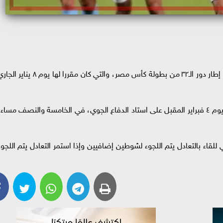
قرر اتحاد الكرة تأجيل مباراة بيراميدز والمنصورة في إطار دور الـ٣٢ من بطولة كأس مصر، والتي كان مقررا لها يوم ٨ ينا
وأخطر اتحاد الكرة نادي بيراميدز بتأجيل اللقاء ليقام يوم ٤ فبراير المقبل على استاد الدفاع الجوي، في الخامسة والنصف مساء
للقاء بالتعادل يتم اللجوء لشوطين إضافيين وإذا استمر التعادل يتم اللجوء