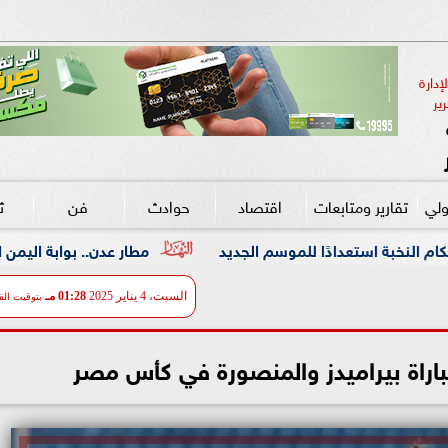
دارة 
ير
ولي
تقارير ومتابعات
اقتصاد
حوادث
فن
ث
للموسم الجديد
مطار عدن.. بوابة اليمن التي تحرسها سواعد ا
السبت، 4 يناير 2025
01:28 مـ
بتوقيت الق
مباراة بيراميدز والمنصورة في كأس مصر