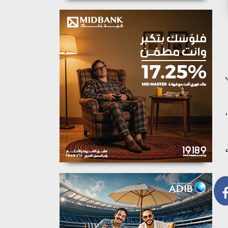
ير الجاري
،