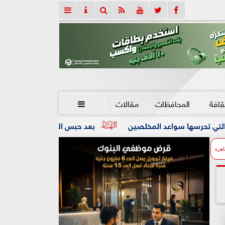
قافة
المحافظات
مقالات

لمخلصين
بعد حبس المتهم 4 أيام.. دفن جثمان الأب المقتول على يد ابنه بالإسكندرية
اهرة