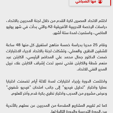
مها الصباحي
اختتم الاتحاد المصرى لكرة القدم من خلال لجنة المدربين بالاتحاد،
دراسات الرخصة التدريبية الأفريقية A3 والتي بدأت في شهر يوليو
الماضي، واستمرت لمدة ستة أشهر.
وقام 25 مدربا بدراسة خمسة مناهج استغرق كل منها 48 ساعة
للشقين النظري والعملي، وتشكلت لجنة بالاتحاد لاجراء الاختبارات
ضمت الدكتور جمال محمد علي المحاضر الرئيسي، الكابتن عبد
منعم شطة والكابتن فتحي نصير تحت إشراف الكابتن علاء نبيل
المدير الفني للاتحاد.
واختتمت الدورة بإجراء اختبارات لمدة ثلاثة أيام تضمنت اختبارا
عمليا واختبار "تحليل فيديو" إلى جانب امتحان "فيديو شفوي"
وعرض مشروع من المدرب واختبار نظري بكرة قدم وآخر للعلوم.
كما تم تقييم المشاريع المقدمة من المدربين عن عملهم بالأندية
بين الدورة التدريبية والدورة التالية لها.