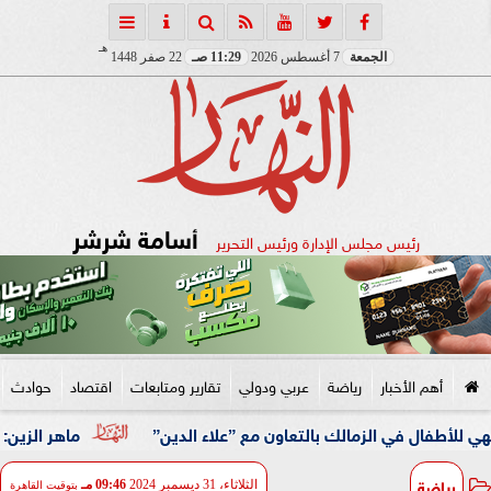
هـ
الجمعة
7 أغسطس 2026
11:29 صـ
22 صفر 1448
أسامة شرشر
رئيس مجلس الإدارة ورئيس التحرير
أهم الأخبار
رياضة
عربي ودولي
تقارير ومتابعات
اقتصاد
حوادث
في الزمالك بالتعاون مع ”علاء الدين”
ماهر الزين: 25 حافلة تُعيد 1250 سودانيًا ضمن الفوج الـ41.. والالتزام بوثائق السفر عزز انسيابية العودة الطوعية
رياضة
الثلاثاء، 31 ديسمبر 2024
09:46 مـ
بتوقيت القاهرة