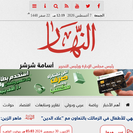
هـ
الجمعة
7 أغسطس 2026
12:19 مـ
22 صفر 1448
أسامة شرشر
رئيس مجلس الإدارة ورئيس التحرير
أهم الأخبار
رياضة
عربي ودولي
تقارير ومتابعات
اقتصاد
حوادث
ي الزمالك بالتعاون مع ”علاء الدين”
ماهر الزين: 25 حافلة تُعيد 1250 سودانيًا ضمن الفوج الـ41.. والالتزام بوثائق السفر عزز انسيابية العودة الطوعية
عربي ودولي
الإثنين، 30 ديسمبر 2024
05:03 مـ
بتوقيت القاهرة