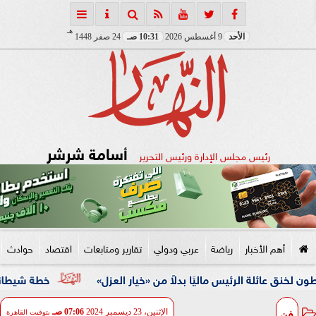
هـ
الأحد
9 أغسطس 2026
10:31 صـ
24 صفر 1448
أسامة شرشر
رئيس مجلس الإدارة ورئيس التحرير
أهم الأخبار
رياضة
عربي ودولي
تقارير ومتابعات
اقتصاد
حوادث
الرئيس ماليًا بدلاً من «خيار العزل»
خطة شيطانية انتهت في قبضة الأمن.. ضبط 5 م
فن
الإثنين، 23 ديسمبر 2024
07:06 صـ
بتوقيت القاهرة