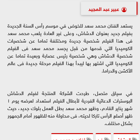
عبير عبد المجيد
يستعد الفنان محمد سعد للخوض في موسم رأس السنة الجديدة
بفيلم جديد بعنوان الدشاش، وعلى غير العادة يلعب محمد سعد
فى هذا الفيلم شخصية جديدة ومختلفة تماما عن شخصيات
الكوميديا التي قدمها من قبل يجسد محمد سعد فى الفيلم
شخصية الدشاش وهي شخصية رئيس عصابة وبعيدة تماما عن
الكوميديا التي اشتهر بها ليبدأ بهذا الفيلم مرحلة جديدة فى عالم
الأكشن والدراما.
في سياق متصل، طرحت الشركة المنتجة لفيلم الدشاش
البوسترات الدعائية الفردية لأبطال الفيلم استعداد لعرضه يوم ١
شهر يناير القادم، وظهر محمد سعد بطل العمل بلوك جديد، حيث
ظهر أصلع الرأس تاركا لحيته، فى محاولة منه للظهور أمام الجمهور
بشكل مختلف.
الدشاش
فن
افلام محمد سعد