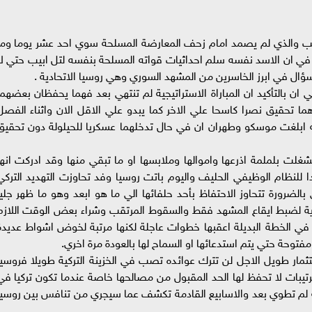
يب والذي لم يصمد امام زحف المعارضة المسلحة سوي احد عشر يوما وما
في ان الاسد نفسه سلم احداثيات قواته المسلحة بنفسه لتل ابيب حتي لا
سؤال في ابرز الخاسرين من المشهد السوري وهي روسيا الاتحادية .
ي ان بالتأكيد ان المباراة الاستراتيجية لم تنتهي بعد فهما يحفظان بعضهما
ا تحقيق نصرا كاسحا علي الاخر كما يبدو علي الاقل الان واثناء الفصل
 ابلغت موسكو وطهران ان في حال تدخلهما عسكريا للحيلولة دون تحقيق
غلت بلملمة اذرعها واموالها وملابسها او ما تبقي منها وقد ادركت انها
ا للنظام الوظيفي الحليف واليوم باتت روسيا وفد تحاوزت التهديد التركي
الضرورة تتحاوز الاحتفاظ بأحد حلفائها الي ما هو ابعد وهو ما ظهر جليا
 قاعدة حميم الجوية 45 طلعة جوية لضبط ايقاع المشهد فقط والسقوط المرتقب وشراء بعض الوقت اللاز
 الخطة البديلة اعقبها خطوات عاجلة لكنها مرتبة لخوض اشواط عديدة
فتوحة حتي يتم استدعائها او السماح لها بالعودة مرة اخري.
تثمار طويل الاجل لن تترك عوائده تصب في الخزينة التركية طويلا فروسيا
رتيبات لا تحفظ لها الحد المقبول من مصالحها خاصة عندما تكون تركيا في
لم تطوي بعد والاسابيع القادمة تكشف عما سيجري من تنافس بين روسيا