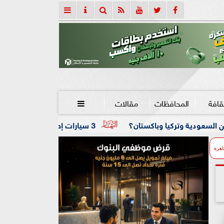
قافة
المحافظات
مقالات

باكستان؟
3 سيارات إطفاء تحاصر النيران.. حريق داخل مصنع نسيج بشبرا الخيمة
اهرة