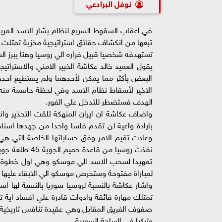
نوفل البرادعي
في اعقاب السقوط السريع لنظام بشار الاسد المر
تبعها من انكشاف حقائق استراتيجية مخزية تمثلت 
تستهدفه شخصيا قبيل فراره الي روسيا وهنا يبرز ال
يقول العميد خالد عكاشة الخبير الامني والاستراتيج
البعض بأكثر مما يمكن لأحدهما ولم يستطيع احدهم
الاخير لأسقاط نظام الاسد وفي لحظة حاسمة منه
الهدف فستضطر للتدخل علي الفور.
واضاف عكاشة ان ايران المنهكة تلقت التحذير وانش
بارادة واعية لن تقدم فلسا واحدا من جهدها اسناد
وعادت تقيم الامر وفق حساباتها الخاصة التي هي ب
نفذت روسيا من
تمهيدا لسحب الاسد الي موسكو وهي اول خطوة في
لمباراة مفتوحة وستحرص موسكو الي الابقاء عليها م
واشار عكاشة بالنسبة لروسيا سوريا بالنسبة لها اس
تمتلك مهارة فائقة وادوات قادرة علي افساد اية ت
صفوف الفريق المقابل وهي عقيدة تنافس تاريخية 
وتركيا في الساحة السورية.