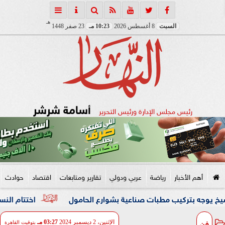
هـ
السبت
8 أغسطس 2026
10:23 مـ
23 صفر 1448
أسامة شرشر
رئيس مجلس الإدارة ورئيس التحرير
أهم الأخبار
رياضة
عربي ودولي
تقارير ومتابعات
اقتصاد
حوادث
تركيب مطبات صناعية بشوارع الحامول
اختتام النسخة الثانية من منتدى مصر ل
فن
الإثنين، 2 ديسمبر 2024
03:27 مـ
بتوقيت القاهرة