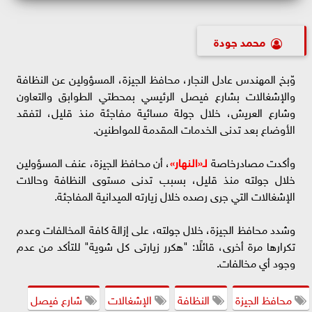
محمد جودة
وّبخ المهندس عادل النجار، محافظ الجيزة، المسؤولين عن النظافة
والإشغالات بشارع فيصل الرئيسي بمحطتي الطوابق والتعاون
وشارع العريش، خلال جولة مسائية مفاجئة منذ قليل، لتفقد
الأوضاع بعد تدنى الخدمات المقدمة للمواطنين.
وأكدت مصادرخاصة
لـ«النهار»
، أن محافظ الجيزة، عنف المسؤولين
خلال جولته منذ قليل، بسبب تدنى مستوى النظافة وحالات
الإشغالات التي جرى رصده خلال زيارته الميدانية المفاجئة.
وشدد محافظ الجيزة، خلال جولته، على إزالة كافة المخالفات وعدم
تكرارها مرة أخرى، قائلًا: "هكرر زيارتى كل شوية" للتأكد من عدم
وجود أي مخالفات.
محافظ الجيزة
النظافة
الإشغالات
شارع فيصل