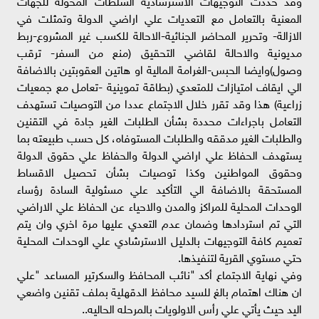
المعنية بالتعامل مع التعديات علي اراضي الدولة وتمثلت في
الازالة- وتحرير المحاضر الجنائية-الاحالة للكسب غير المشروع-ربط
مديونية والاحالة لقاضي التحقيق (منع من السفر- ترقب
وصول)وايضا الحبس-الغرامة المالية او هاتين العقوبتين بالاضافة
الي ايقاف امتيازات للمتعدي (بطاقة تموينية -تعامل مع جمعيات
زراعية) هذا وقد تقرر خلال الاجتماع عددا من التوصيات تستهدف
التعامل باجراءات محددة بشأن الطلبات الغير جادة في التقنين
والطلبات الغير مدققه والطلبات المستوفاه، كل حسب طبيعته بما
يستهدف الحفاظ علي اراضي الدولة والحفاظ علي حقوق الدولة
وحقوق المواطنين وكذا توصيات بشأن تحصيل الاقساط
المستحقة بالاضافة الي التأكيد علي مسئولية السادة رؤساء
الوحدات المحلية للمراكز والمدن والاحياء عن الحفاظ علي الاراضي
التي تم استردادها وضمان عدم التعدي عليها مرة اخري وان يتم
تعميم كافة التوجيهات بالدليل الاسترشادي علي الوحدات المحلية
حتي مستوي القرية لتنفيذها.
وفي نهاية الاجتماع أكد "نائب المحافظ والسكرتير المساعد "علي
ان هناك اهتمام بالغ للسيد محافظ الدقهلية بملف تقنين واضعي
اليد حيث يأتي علي رأس الاولويات بالمرحله الحاليه..