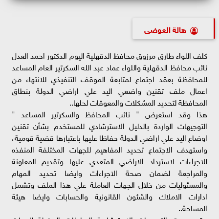
هالة العوضى
كلف اللواء طارق مرزوق محافظ الدقهلية اليوم الدكتور احمد العدل
نائب محافظ الدقهلية واللواء عماد عبد الله السكرتير العام المساعد
للمحافظة بعقد اجتماع لمتابعة الموقف التنفيذي للانتهاء من
اعمال ملف تقنين واضعي اليد علي اراضي الدولة بنطاق
المحافظة لتحديد المشكلات والمعوقات لحلها..
هذا وقد استعرض " نائب المحافظ والسكرتير المساعد "
التوجيهات الواردة بالدليل الاسترشادي للمستخدم بشأن تقنين
اوضاع اليد علي اراضي الدولة حفاظا عليها باعتبارها قضية قومية،
واستهدف الاجتماع تحديد المفاهيم للجهات المختلفة المنفذه
للاجراءات لاسترداد الاراضي المتعدي عليها وتقديم المعاونة
والمراجعة لضمان صحة الاجراءات وايضا تحديد المهام
والمسئوليات من خلال الجهات العاملة علي هذا الملف وتشمل
ادارات الاملاك والشئون القانونية والحسابات وايضا هيئة
المساحة..
وقد حددت التوجيهات الاسترشادية السلطات المخولة للجهات