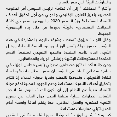
والملوثات البيئة التي تضر بالمناخ .
وأشار " المحافظ " إلي أن فخامة الرئيس السيسي أمر الحكومه
المصريه بتعزيز التعاون الإقليمي والدولي من أجل تحقيق أهداف
التنمية المستدامة ورؤية مصر 2030 والنهوض بمصر في كافة
المجالات الاقتصاديه والبيئة وغيرها في ظل بناء الجمهورية
الجديدة.
وقال اللواء " مرزوق "سعدت وشرفت اليوم بالمشاركة في هذه
المؤتمر بحضور دولة رئيس الوزراء ووزيرة التنمية المحلية ووكيل
الأمين العام للأمم المتحدة والمدير التنفيذي لـمنظمة الأمم
المتحدة للمستوطنات البشرية وزملائي الوزراء والمحافظين .
ومن جانبه أكد الدكتور مصطفى مدبولي رئيس مجلس الوزراء في
ختام كلمته التي ألقاها في المؤتمر أن مصر ستظل حاضنة وداعمة
للقارة الأفريقية، ونموذجًا للتحضر وتعزيز مرونة المدن، إذ تلتزم
بتحقيق أهداف التنمية المستدامة ودعم الجهود المحلية لدفع عجلة
التنمية، معرباً عن التطلع إلى أن يكون الحدث اليوم بمثابة حجر
الأساس لخطوات عملية تتبناها المدن حول العالم في تسريع
التنمية الحضرية والعمل المناخي، مما يفتح آفاقاً واسعة أمام
المدن لتبني ممارسات مستدامة.
كما وجه " رئيس الوزراء " الدعوة للحضور للقاء مجددًا في المنتدى