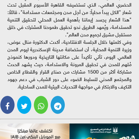
الحضري العالمي، الذي تستضيفه القاهرة الأسبوع المقبل تحت
شعار "الكل يبدأ محلياً: من أجل مدن ومجتمعات مستدامة"، قائلاً:
"هذا الشعار يجسد إيماننا بأهمية العمل المحلي لتحقيق التنمية
المستدامة، ويُمهد الطريق نحو تحقيق طموحنا المشترك في خلق
مستقبل مشرق لجميع مدن العالم".
وفي كلمتها خلال الجلسة الافتتاحية، أكدت الدكتورة منال عوض،
وزيرة التنمية المحلية، أن استضافة مدينة الإسكندرية ليوم المدن
العالمي اليوم، تأتي تأكيداً على مكانتها التاريخية ودورها كنموذج
مُلهم للمدن في تحقيق المرونة والاستدامة، حيث يشهد الحدث
مشاركة أكثر من 1500 مشارك من صناع القرار والقطاع الخاص
والمجتمع المدني لتسليط الضوء على دور الشباب في دعم جهود
التكيف والابتكار في مواجهة التحديات البيئية للمدن الساحلية.