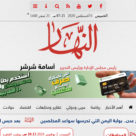
هـ
الخميس
6 أغسطس 2026
07:25 مـ
21 صفر 1448
أسامة شرشر
رئيس مجلس الإدارة ورئيس التحرير
أهم الأخبار
رياضة
عربي ودولي
تقارير ومتابعات
اقتصاد
حوادث
 اليمن التي تحرسها سواعد المخلصين
بعد حبس المتهم 4 أيام.. دفن جثمان الأب المقتول على يد ابنه بالإسكندرية
المحافظات
السبت، 2 نوفمبر 2024
10:13 صـ
بتوقيت القاهرة