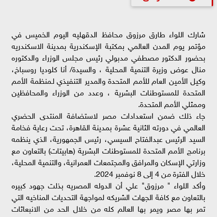
شارك اللواء طارق مرزوق محافظ الدقهليه اليوم الخميس في
مؤتمر يوم المدن العالمي بمكتبة الإسكندرية بمدينة الاسكندريه
بحضور الدكتور مصطفي مدبولي رئيس مجلس الوزراء والدكتوره
منال عوض وزيرة التنمية المحلية ، والسيدة/ أنا كلوديا روسباخ،
وكيل الأمين العام للأمم المتحدة والمدير التنفيذي لـمنظمة الأمم
المتحدة للمستوطنات البشرية ، وعدد من الوزراء والمحافظين
وممثلي الأمم المتحدة.
جاء ذلك ضمن استعدادات مصر لاستضافة المنتدى الحضري
العالمي في دورته الثانية عشرة بمدينة القاهرة، تحت رعاية فخامة
السيد الرئيس عبدالفتاح السيسي، رئيس الجمهورية، الذي ينظمه
برنامج الأمم المتحدة للمستوطنات البشرية (هابيتات) بالتعاون مع
وزارتي الإسكان والمرافق والمجتمعات العمرانية، والتنمية المحلية،
خلال الفترة من 4 إلى 8 نوفمبر 2024.
وأكد اللواء " مرزوق" علي أن الدوله المصريه بذلت جهود كبيره
بالتعاون مع كافة الجهات الشريكه لمواجهة التحديات المناخيه التي
تمر بها مصر ويمر بها العالم كله من خلال الحد من الانبعاثات