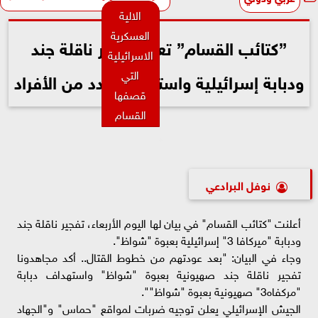
الالية
العسكرية
”كتائب القسام” تعلن تفجير ناقلة جند
الاسرائيلية
التي
ودبابة إسرائيلية واستهداف عدد من الأفراد
قصفها
القسام
نوفل البرادعي
أعلنت "كتائب القسام" في بيان لها اليوم الأربعاء، تفجير ناقلة جند
ودبابة "ميركافا 3" إسرائيلية بعبوة "شواظ".
وجاء في البيان: "بعد عودتهم من خطوط القتال.. أكد مجاهدونا
تفجير ناقلة جند صهيونية بعبوة "شواظ" واستهداف دبابة
"مركفاه3" صهيونية بعبوة "شواظ"".
الجيش الإسرائيلي يعلن توجيه ضربات لمواقع "حماس" و"الجهاد