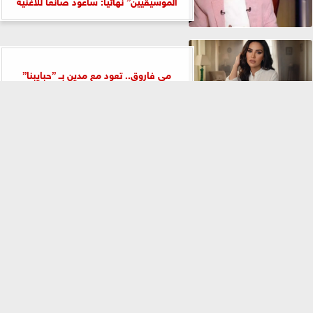
الموسيقيين” نهائياً: سأعود صانعاً للأغنية
مي فاروق.. تعود مع مدين بــ ”حبايبنا”
⇡
خاص للنهار.. ملك قورة تستعد لخطوبتها قريباً
على رجل أعمال خارج الوسط...
موعد عرض فيلم The Dog Stars.. مغامرة
جديدة من إخراج ريدلي سكوت
أنا بعجبني».. أحدث إصدارات لطيفة من ألبومها