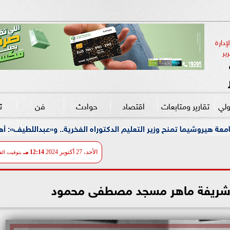
دارة 
ير
ولي
تقارير ومتابعات
اقتصاد
حوادث
فن
ث
ح وزير التعليم الدكتوراه الفخرية.. و«عبداللطيف»: أهدي التكريم لكل 
الأحد، 27 أكتوبر 2024
12:14 مـ
بتوقيت الق
ة شريفة ماهر مسجد مصطفى محمود