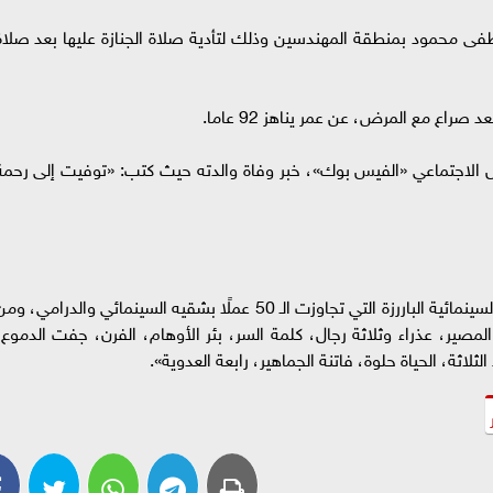
 محمود بمنطقة المهندسين وذلك لتأدية صلاة الجنازة عليها بعد صلاة
اع مع المرض، عن عمر يناهز 92 عاما.
 الاجتماعي «الفيس بوك»، خبر وفاة والدته حيث كتب: «توفيت إلى رحمة
ويذكر أن، شريفة ماهر، قدمت العديد من الأعمال السينمائية الباررزة التي تجاوزت الـ 50 عملًا بشقيه السينمائي والدرامي، و
المصير، عذراء وثلاثة رجال، كلمة السر، بئر الأوهام، الفرن، جفت الدموع،
اثة، الحياة حلوة، فاتنة الجماهير، رابعة العدوية».