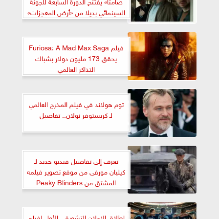
صامتًا» يفتتح الدورة السابعة للجونة
السينمائي بديلا من «أرض المعجزات»
فيلم Furiosa: A Mad Max Saga
يحقق 173 مليون دولار بشباك
التذاكر العالمي
توم هولاند في فيلم المخرج العالمي
لـ كريستوفر نولان.. تفاصيل
تعرف إلى تفاصيل فيديو جديد لـ
كيليان مورفى من موقع تصوير فيلمه
المشتق من Peaky Blinders
إطلاق الإعلان التشويقي الأول لفيلم