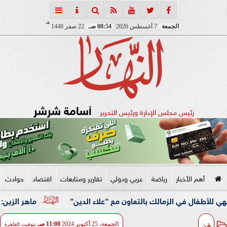
هـ
الجمعة
7 أغسطس 2026
08:54 صـ
22 صفر 1448
أسامة شرشر
رئيس مجلس الإدارة ورئيس التحرير
أهم الأخبار
رياضة
عربي ودولي
تقارير ومتابعات
اقتصاد
حوادث
ي الزمالك بالتعاون مع ”علاء الدين”
ماهر الزين: 25 حافلة تُعيد 1250 سودانيًا ضمن الفوج الـ41.. والالتزام بوثائق السفر عزز انسيابية العودة الطوعية
فن
الجمعة، 25 أكتوبر 2024
11:08 صـ
بتوقيت القاهرة