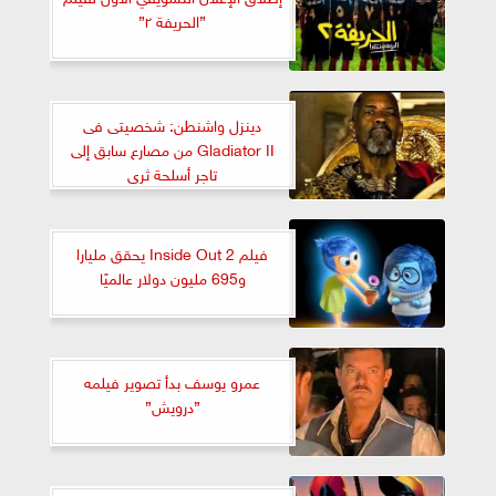
”الحريفة ٢”
دينزل واشنطن: شخصيتى فى
Gladiator II من مصارع سابق إلى
تاجر أسلحة ثرى
فيلم Inside Out 2 يحقق مليارا
و695 مليون دولار عالميًا
عمرو يوسف بدأ تصوير فيلمه
”درويش”