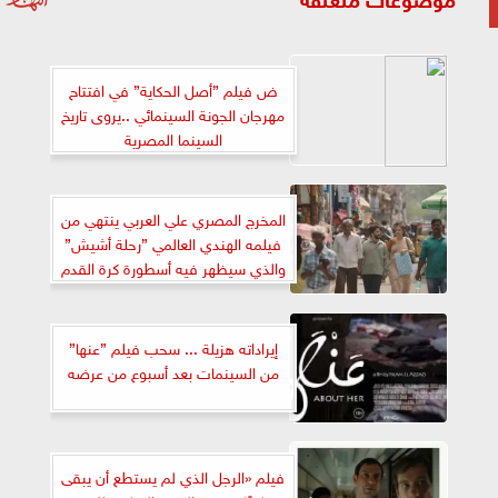
ض فيلم ”أصل الحكاية” في افتتاح
مهرجان الجونة السينمائي ..يروى تاريخ
السينما المصرية
المخرج المصري علي العربي ينتهي من
فيلمه الهندي العالمي ”رحلة أشيش”
والذي سيظهر فيه أسطورة كرة القدم
العالمية ميسي
إيراداته هزيلة ... سحب فيلم ”عنها”
من السينمات بعد أسبوع من عرضه
فيلم «الرجل الذي لم يستطع أن يبقى