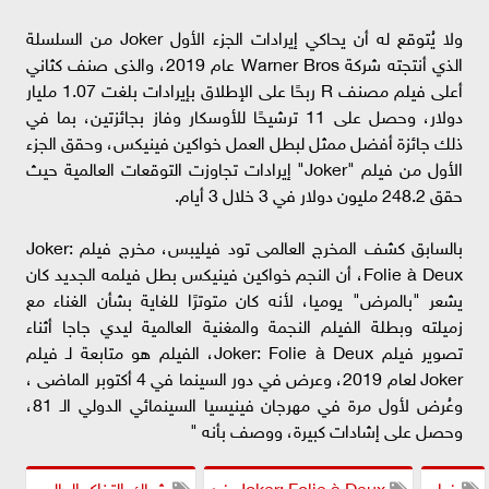
ولا يُتوقع له أن يحاكي إيرادات الجزء الأول Joker من السلسلة
الذي أنتجته شركة Warner Bros عام 2019، والذى صنف كثاني
أعلى فيلم مصنف R ربحًا على الإطلاق بإيرادات بلغت 1.07 مليار
دولار، وحصل على 11 ترشيحًا للأوسكار وفاز بجائزتين، بما في
ذلك جائزة أفضل ممثل لبطل العمل خواكين فينيكس، وحقق الجزء
الأول من فيلم "Joker" إيرادات تجاوزت التوقعات العالمية حيث
حقق 248.2 مليون دولار في 3 خلال 3 أيام.
بالسابق كشف المخرج العالمى تود فيليبس، مخرج فيلم Joker:
Folie à Deux، أن النجم خواكين فينيكس بطل فيلمه الجديد كان
يشعر "بالمرض" يوميا، لأنه كان متوترًا للغاية بشأن الغناء مع
زميلته وبطلة الفيلم النجمة والمغنية العالمية ليدي جاجا أثناء
تصوير فيلم Joker: Folie à Deux، الفيلم هو متابعة لـ فيلم
Joker لعام 2019، وعرض في دور السينما في 4 أكتوبر الماضى ،
وعُرض لأول مرة في مهرجان فينيسيا السينمائي الدولي الـ 81،
وحصل على إشادات كبيرة، ووصف بأنه "
فيلم
Joker: Folie à Deuxـ فن
شباك التذاكر العالمي