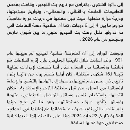
إلى دائرة الشكوى، بالتزامن مع تاريخ بث الفيديو، وقامت بفحص
التطعيمات الخاصة بـ«الثنائي، والسحائي»، وتواريخ صلاحيتها،
ودرجة حرارة حفظها، حيث تبين حفظها في درجات حرارة مناسبة،
تتراوح ما بين 4 إلى 6 درجات، كما أن صلاحية دفعة اللقاحات التي
تم تداولها خلال وقت بث الفيديو تنتهي ما بين شهري مارس
وسبتمبر من عام 2026 .
ونوهت الوزارة إلى أن الممرضة صاحبة الفيديو تم تعيينها عام
1991 وقد اعتادت خلال تاريخها الوظيفي على إثارة الخلافات مع
زملائها ورؤسائها في العمل، حتى أنها خضعت لإجراءات عقابية
نتيجة لـ16 شكوى مختلفة، كان أولها خصم يوم من راتبها بقرار
تأديبي في نفس عام تعيينها، وصولا إلى اتهامها بالتشهير والإساءة
لرؤسائها في العمل، من قبل منطقة الأزهر بالإسكندرية –مكان
انتدابها- باستخدام نفس وسائل التواصل الاجتماعي، متهمة
رؤسائها بتأخير صرف مستحقاتها، وهو ما تم نفيه حينها
بالمستندات التي تفيد صرف مستحقاتها مع زملائها في المواعيد
المقررة بتاريخ 23 مايو 2024 وبناء على ذلك تم إنهاء ندبها كزائرة
صحية في جهة عملها السابقة.