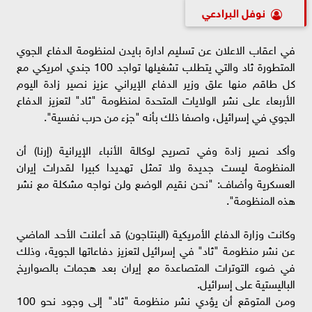
نوفل البرادعي
في اعقاب الاعلان عن تسليم ادارة بايدن لمنظومة الدفاع الجوي
المتطورة ثاد والتي يتطلب تشغيلها تواجد 100 جندي امريكي مع
كل طاقم منها علق وزير الدفاع الإيراني عزيز نصير زادة اليوم
الأربعاء على نشر الولايات المتحدة لمنظومة "ثاد" لتعزيز الدفاع
الجوي في إسرائيل، واصفا ذلك بأنه "جزء من حرب نفسية".
وأكد نصير زادة وفي تصريح لوكالة الأنباء الإيرانية (إرنا) أن
المنظومة ليست جديدة ولا تمثل تهديدا كبيرا لقدرات إيران
العسكرية وأضاف: "نحن نقيم الوضع ولن نواجه مشكلة مع نشر
هذه المنظومة".
وكانت وزارة الدفاع الأمريكية (البنتاجون) قد أعلنت الأحد الماضي
عن نشر منظومة "ثاد" في إسرائيل لتعزيز دفاعاتها الجوية، وذلك
في ضوء التوترات المتصاعدة مع إيران بعد هجمات بالصواريخ
الباليستية على إسرائيل.
ومن المتوقع أن يؤدي نشر منظومة "ثاد" إلى وجود نحو 100