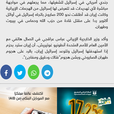
جندي أمريكي في إسرائيل لتشغيلها، مما يجعلهم في مواجهة
مباشرة لأي تهديدات قد تتعرض لها إسرائيل من الهجمات الإيرانية
وكانت إيران قد أطلقت نحو 200 صاروخ باتجاه إسرائيل في أوائل
أكتوبر ردا على مقتل قادة من حزب الله وحماس في بيروت
وطهران.
وأكد وزير الخارجية الإيراني عباس عراقجي في اتصال هاتفي مع
الأمين العام للأمم المتحدة أنطونيو غوتيريش، أن إيران سترد بحزم
إذا استهدفتها إسرائيل وتتوعد إسرائيل إيران، بالرد على هجوم
طهران الصاروخي وبشن هجوم"فتاك ودقيق ومفاجئ".