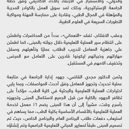
الجامعة الإستراتيجية، وذلك لمد سوق العمل بالكوادر المدربة
والمؤهلة في المجال الطبي، وقادرة على ممارسة المهنة ومواكبة
التطورات السريعة في العلوم الطبية.
وعقب الافتتاح، تفقد «النعماني»، عدداً من المحاضرات واطمئن
على انتظام سير العملية التعليمية خلال جولته بالمبنى، كما اطمئن
علي جاهزية المعامل لتدريب الطلاب عمليًا وتأهيلهم وصقل
مهاراتهم وخبراتهم ليكونوا قادرين على التعامل مع المرضى
وتخفيف آلامهم في المستقبل.
وثمن الدكتور مجدي القاضي، جهود إدارة الجامعة في متابعة
عملية تحديث وتجهيز المعامل وفق أحدث المواصفات، وبما يلبي
احتياجات العملية التعليمية والبحثية في كلية الطب، مؤكداً على
تظافر الجهود بالكلية من قبل الجميع لاستكمال المبنى وتجهيزه
بأسرع وقت، مشيراً إلى أن هذا المبنى يضم ١٦ معمل لخدمة
العملية التعليمية بالأقسام الأساسية بكلية الطب، مما يساهم في
استيعاب دفعات طلاب البرنامج العام والبرنامج الخاص، حيث تم
تصميم المبنى طبقاً لمعايير المباني التعليمية الجامعية وتم إنشاؤه