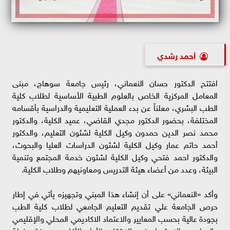
أحمد رشدي
افتتح الدكتور حسان النعماني، رئيس جامعة سوهاج، مبنى
المعامل المركزية الخاص بالعلوم الطبية الأساسية لطلاب كلية
الطب البشري، معلناً عن بدء العملية التعليمية والدراسية بأقسامه
المختلفة، بحضور الدكتور مجدي القاضي، عميد الكلية، والدكتور
محمد نصر الدين حمدون وكيل الكلية لشئون التعليم، والدكتور
أحمد حاتم عمار وكيل الكلية لشئون الدراسات العليا والبحوث،
والدكتور احمد فتحي وكيل الكلية لشئون خدمة المجتمع وتنمية
البيئة، وعدد من أعضاء هيئة التدريس ومعاونيهم وطلاب الكلية.
وأكد «النعماني» على أن إنشاء هذا المبني وتجهيزه يأتي في إطار
حرص الجامعة علي تقديم التعليم الجامعي لطلاب كلية الطب
بجودة عالية بحسب المعايير والاعتماد الاكاديمي المحلي والإقليمي
والدولي، والاستمرار في الارتقاء بالأداء الأكاديمي وفق خطة