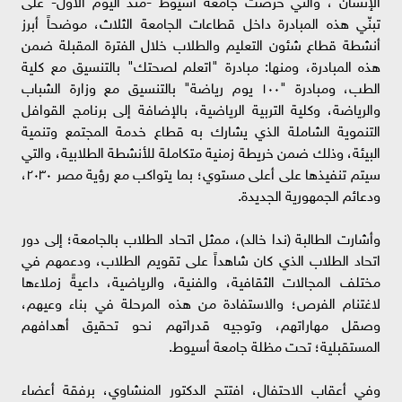
الإنسان"، والتي حرصت جامعة أسيوط -منذ اليوم الأول- على
تبنّي هذه المبادرة داخل قطاعات الجامعة الثلاث، موضحاً أبرز
أنشطة قطاع شئون التعليم والطلاب خلال الفترة المقبلة ضمن
هذه المبادرة، ومنها: مبادرة "اتعلم لصحتك" بالتنسيق مع كلية
الطب، ومبادرة "١٠٠ يوم رياضة" بالتنسيق مع وزارة الشباب
والرياضة، وكلية التربية الرياضية، بالإضافة إلى برنامج القوافل
التنموية الشاملة الذي يشارك به قطاع خدمة المجتمع وتنمية
البيئة، وذلك ضمن خريطة زمنية متكاملة للأنشطة الطلابية، والتي
سيتم تنفيذها على أعلى مستوي؛ بما يتواكب مع رؤية مصر ٢٠٣٠،
ودعائم الجمهورية الجديدة.
وأشارت الطالبة (ندا خالد)، ممثل اتحاد الطلاب بالجامعة؛ إلى دور
اتحاد الطلاب الذي كان شاهداً على تقويم الطلاب، ودعمهم في
مختلف المجالات الثقافية، والفنية، والرياضية، داعيةً زملاءها
لاغتنام الفرص؛ والاستفادة من هذه المرحلة في بناء وعيهم،
وصقل مهاراتهم، وتوجيه قدراتهم نحو تحقيق أهدافهم
المستقبلية؛ تحت مظلة جامعة أسيوط.
وفي أعقاب الاحتفال، افتتح الدكتور المنشاوي، برفقة أعضاء