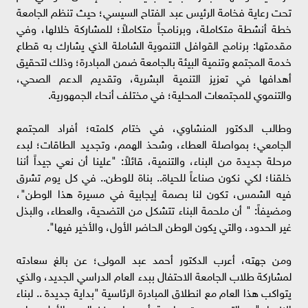
تحت رعاية فخامة الرئيس عبد الفتاح السيسي؛ حيث تنظم الجامعة
خطة أنشطة متكاملة، وبرنامجاً متكاملاً؛ للمشاركة خلالها، وفي
مقدمتها: برنامج القوافل التنموية الشاملة الذي يشارك به قطاع
خدمة المجتمع وتنمية البيئة بالجامعة ضمن المبادرة؛ وذلك لتحقيق
أهدافها في تعزيز التنمية البشرية، وتقديم الدعم الصحي،
والتنموي للمجتمعات المحلية؛ في مختلف أنحاء الجمهورية.
وطالب الدكتور المنشاوي، في ختام كلمته؛ أفراد المجتمع
الجامعي؛ بمواصلة العطاء، وشحذ الهمم، وتجديد الطاقات؛ لبدء
مرحلة جديدة من البناء، والتنمية، قائلاً: "علينا أن نعي جيداً أننا
خلقنا؛ لكي نكون صناعاً للحياة.. بناة للوطن.. في كل يوم تشرق
فيه الشمس، تكون لنا بصمة إيجابية في مسيرة هذا الوطن"،
ومضيفاً: " أن ملحمة البناء تتشكل من التضحية، والعطاء، والبذل
غير الحدود، والتي يكون الوطن الحاضر الأول، والأخير فيها".
ومن جهته، أعرب الدكتور أحمد عبد المولى؛ عن بالغ سعادته
لمشاركة طلاب الجامعة الاحتفال ببدء العام الدراسي الجديد، والذي
يتواكب هذا العام مع انطلاق المبادرة الرئاسية "بداية جديدة .. لبناء