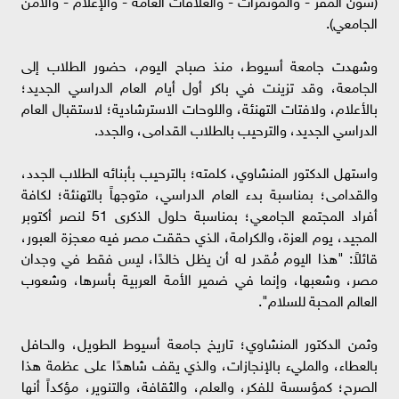
(شؤن المقر - والمؤتمرات - والعلاقات العامة - والإعلام - والأمن
الجامعي).
وشهدت جامعة أسيوط، منذ صباح اليوم، حضور الطلاب إلى
الجامعة، وقد تزينت في باكر أول أيام العام الدراسي الجديد؛
بالأعلام، ولافتات التهنئة، واللوحات الاسترشادية؛ لاستقبال العام
الدراسي الجديد، والترحيب بالطلاب القدامى، والجدد.
واستهل الدكتور المنشاوي، كلمته؛ بالترحيب بأبنائه الطلاب الجدد،
والقدامى؛ بمناسبة بدء العام الدراسي، متوجهاً بالتهنئة؛ لكافة
أفراد المجتمع الجامعي؛ بمناسبة حلول الذكرى 51 لنصر أكتوبر
المجيد، يوم العزة، والكرامة، الذي حققت مصر فيه معجزة العبور،
قائلاً: "هذا اليوم مُقدر له أن يظل خالدًا، ليس فقط في وجدان
مصر، وشعبها، وإنما في ضمير الأمة العربية بأسرها، وشعوب
العالم المحبة للسلام".
وثمن الدكتور المنشاوي؛ تاريخ جامعة أسيوط الطويل، والحافل
بالعطاء، والمليء بالإنجازات، والذي يقف شاهدًا على عظمة هذا
الصرح؛ كمؤسسة للفكر، والعلم، والثقافة، والتنوير، مؤكداً أنها