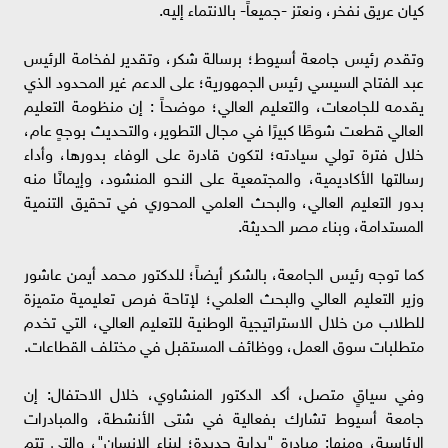
كيان عريق نفخر، ونعتز -جميعاً- بالانتماء إليه.
وتقدم رئيس جامعة أسيوط؛ برسالة شكر، وتقدير لفخامة الرئيس
عبد الفتاح السيسي رئيس الجمهورية؛ على الدعم غير المحدود الذي
يقدمه للجامعات، والتعليم العالي؛ موضحاً : إن منظومة التعليم
العالي قطعت شوطًا كبيرًا في مجال التطوير، والتحديث بوجهٍ عام،
خلال فترة تولي سيادته؛ لتكون قادرة على الوفاء بدورها، وأداء
رسالتها الأكاديمية، والمجتمعية على النحو المنشود، وإيمانًا منه
بدور التعليم العالي، والبحث العلمي المحوري في تحقيق التنمية
المستدامة، وبناء مصر الحديثة.
كما توجه رئيس الجامعة، بالشكر أيضاً؛ للدكتور محمد أيمن عاشور
وزير التعليم العالي والبحث العلمي؛ لإتاحة فرص تعليمية متميزة
للطلاب من خلال الاستراتيجية الوطنية للتعليم العالي، التي ‏تخدم
متطلبات سوق العمل، ووظائف المستقبل في مختلف القطاعات.
وفي سياقٍ متصل، أكد الدكتور المنشاوي، خلال الاحتفال: إن
جامعة أسيوط تشارك بفعالية في شتى الأنشطة، والمبادرات
الرئاسية، ومنها: مبادرة "بداية جديدة؛ لبناء الإنسان"، والتي تتم