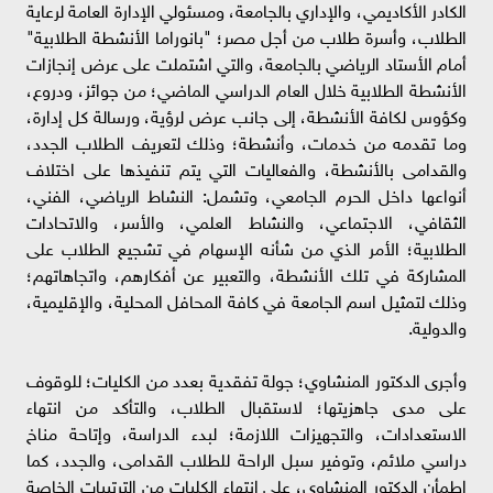
الكادر الأكاديمي، والإداري بالجامعة، ومسئولي الإدارة العامة لرعاية
الطلاب، وأسرة طلاب من أجل مصر؛ "بانوراما الأنشطة الطلابية"
أمام الأستاد الرياضي بالجامعة، والتي اشتملت على عرض إنجازات
الأنشطة الطلابية خلال العام الدراسي الماضي؛ من جوائز، ودروع،
وكؤوس لكافة الأنشطة، إلى جانب عرض لرؤية، ورسالة كل إدارة،
وما تقدمه من خدمات، وأنشطة؛ وذلك لتعريف الطلاب الجدد،
والقدامى بالأنشطة، والفعاليات التي يتم تنفيذها على اختلاف
أنواعها داخل الحرم الجامعي، وتشمل: النشاط الرياضي، الفني،
الثقافي، الاجتماعي، والنشاط العلمي، والأسر، والاتحادات
الطلابية؛ الأمر الذي من شأنه الإسهام في تشجيع الطلاب على
المشاركة في تلك الأنشطة، والتعبير عن أفكارهم، واتجاهاتهم؛
وذلك لتمثيل اسم الجامعة في كافة المحافل المحلية، والإقليمية،
والدولية.
وأجرى الدكتور المنشاوي؛ جولة تفقدية بعدد من الكليات؛ للوقوف
على مدى جاهزيتها؛ لاستقبال الطلاب، والتأكد من انتهاء
الاستعدادات، والتجهيزات اللازمة؛ لبدء الدراسة، وإتاحة مناخ
دراسي ملائم، وتوفير سبل الراحة للطلاب القدامى، والجدد، كما
اطمأن الدكتور المنشاوي، على انتهاء الكليات من الترتيبات الخاصة