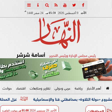
هـ
الأحد
9 أغسطس 2026
05:59 مـ
24 صفر 1448
أسامة شرشر
رئيس مجلس الإدارة ورئيس التحرير
أهم الأخبار
رياضة
عربي ودولي
تقارير ومتابعات
اقتصاد
حوادث
التلاوة» بمحافظتي قنا والإسماعيلية
غزل المحلة: طلبنا 50 مليون لبيع محمود صلاح إلى الأهلي.. ونمتلك عروض خارجية للاعب
المحافظات
الأحد، 29 سبتمبر 2024
01:00 مـ
بتوقيت القاهرة