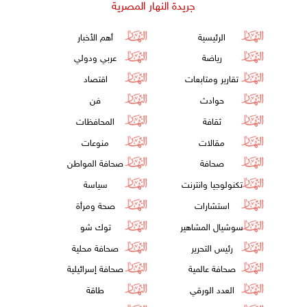
جريدة النهار المصرية
الرئيسية
أهم الأخبار
رياضة
عربي ودولي
تقارير ومتابعات
اقتصاد
حوادث
فن
ثقافة
المحافظات
مقالات
منوعات
صحافة
صحافة المواطن
تكنولوجيا وانترنت
سياسة
استشارات
صحة ومرأة
سوشيال المشاهير
توك شو
رئيس التحرير
صحافة محلية
صحافة عالمية
صحافة إسرائيلية
العدد الورقي
طاقة