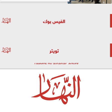
الفيس بوك
تويتر
Tweets by alnahar_egypt