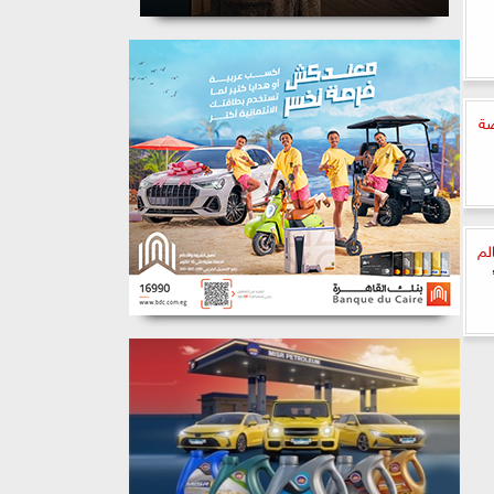
صة
لم