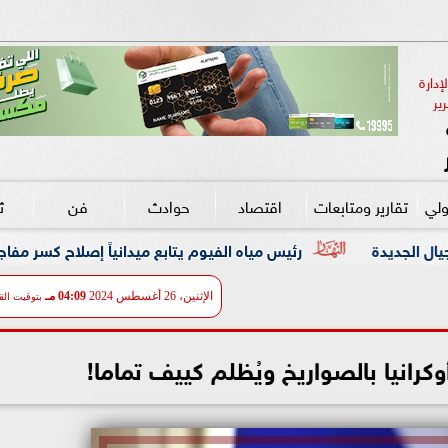
دارة 
ير
ولي
تقارير ومتابعات
اقتصاد
حوادث
فن
ث
رئيس مياه الفيوم يتابع ميدانياً إصلاح كسر مفاجئ بخط مياه رئيسي قطر 0
الإثنين، 26 أغسطس 2024
04:09 مـ
بتوقيت الق
كرانيا بالصواريخ ويُظلم كييف تماما!