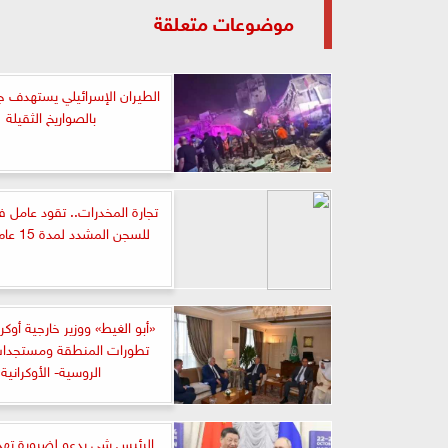
موضوعات متعلقة
الطيران الإسرائيلي يستهدف ج
بالصواريخ الثقيلة
تجارة المخدرات.. تقود عامل 
للسجن المشدد لمدة 15 عام بقليوب
«أبو الغيط» ووزير خارجية أوكرا
تطورات المنطقة ومستجدات
الروسية- الأوكرانية
الرئيس شي يدعو لضرورة تهد