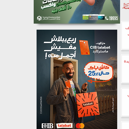
يف
يدة