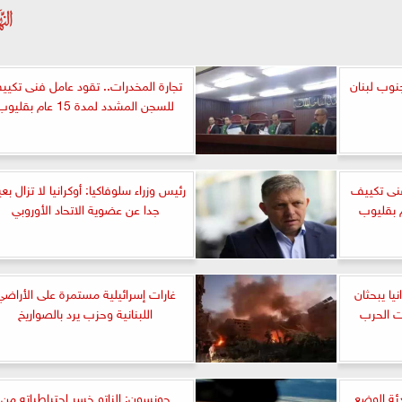
نوب لبنان
تجارة المخدرات.. تقود عامل فنى تكي
للسجن المشدد لمدة 15 عام بقليوب
فنى تكييف
رئيس وزراء سلوفاكيا: أوكرانيا لا تزال بع
جدا عن عضوية الاتحاد الأوروبي
نيا يبحثان
غارات إسرائيلية مستمرة على الأراضي
 الحرب
اللبنانية وحزب يرد بالصواريخ
ئة الوضع
جونسون: الناتو خسر احتياطياته من