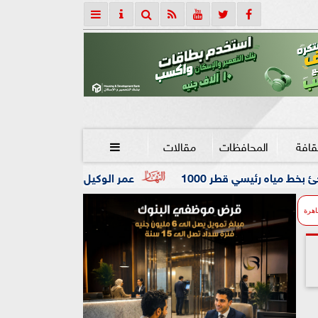
قافة
المحافظات
مقالات

100
عمر الوكيل ”بكار” مدربًا عامًا لفريق كرة اليد بنادي ا
اهرة