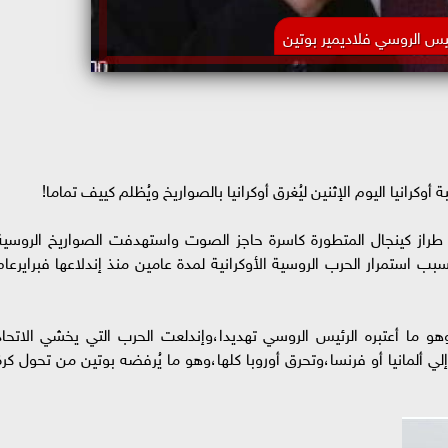
ئيس الروسي فلاديمير بوتين
وكرانيا اليوم الإثنين ليُغرق أوكرانيا بالصواريخ ويُظلم كييف تماما!
لجوية الروسية 200 صاروخ من طراز كينجال المتطورة كاسرة حاجز الصوت واستهدفت الصواريخ الروسي
ب استمرار الحرب الروسية الأوكرانية لمدة عامين منذ إندلاعها فبرايرعام
وهو ما أعتبره الرئيس الروسي تهديدا،وإندلعت الحرب التي يخشي الاتحاد
إلي ألمانيا أو فرنسا،وتحرق أوروبا كلها،وهو ما يُرفضه بوتين من تحول كرة