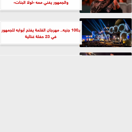
والجمهور يغني معه «لولا البنات»
بـ100 جنيه.. مهرجان القلعة يفتح أبوابه للجمهور
في 23 حفلة غنائية
«بلاك تيما» تحتفل بمرور 22 عامًا على تأسيسها
في ساقية الصاوي
⇡
الفيس بوك