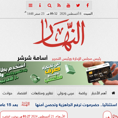
هـ
السبت
8 أغسطس 2026
09:52 مـ
23 صفر 1448
أسامة شرشر
رئيس مجلس الإدارة ورئيس التحرير
أهم الأخبار
رياضة
عربي ودولي
تقارير ومتابعات
اقتصاد
حوادث
 حضرموت ترفع الجاهزية وتحصن أمنها
بعد 15 عاماً من الغياب.. المجلس الثقافي البريطاني شريكاً لمهرجان القاهرة للمسرح التجريبي
فن
الأربعاء، 21 أغسطس 2024
01:27 مـ
بتوقيت القاهرة