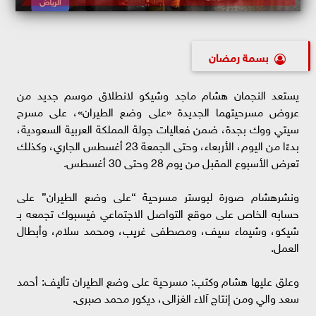
بسمة رمضان
يستعد النجمان هشام ماجد وشيكو لانطلاق موسم جديد من
عروض مسرحيتهما الجديدة «على وضع الطيران»، على مسرح
سيتي ووك بجدة، ضمن فعاليات جولة المملكة العربية السعودية،
بدءًا من اليوم، الأربعاء، وحتى الجمعة 23 أغسطس الجاري، وكذلك
تعرض الأسبوع المقبل من يوم 28 وحتى 30 أغسطس.
ونشرهشام صورة لبوستر مسرحية “على وضع الطيران” على
حسابه الخاص على موقع التواصل الاجتماعي فيسبوك تجمعه بـ
شيكو، وشيماء سيف، ومصطفى غريب، ومحمد سلام، وأبطال
العمل.
وعلق عليها هشام وكتب: مسرحية على وضع الطيران تأليف: أحمد
سعد والي ومن إنتاج آلاء الغزالى، ديكور محمد صبرى.