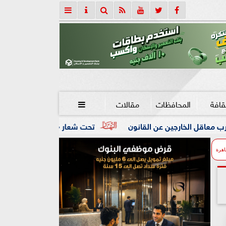
قافة
المحافظات
مقالات

القانون
تحت شعار «خدمة بيوت الله شرف».. محافظ كفرالشيخ: 
اهرة