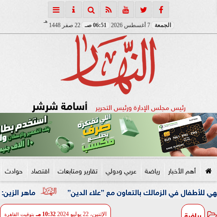
هـ
الجمعة
7 أغسطس 2026
06:51 صـ
22 صفر 1448
أسامة شرشر
رئيس مجلس الإدارة ورئيس التحرير
أهم الأخبار
رياضة
عربي ودولي
تقارير ومتابعات
اقتصاد
حوادث
 الزمالك بالتعاون مع ”علاء الدين”
ماهر الزين: 25 حافلة تُعيد 1250 سودانيًا ضمن الفوج الـ41.. والالتزام بوثائق السفر عزز انسيابية العودة الطوعية
رياضة
الإثنين، 22 يوليو 2024
10:32 مـ
بتوقيت القاهرة