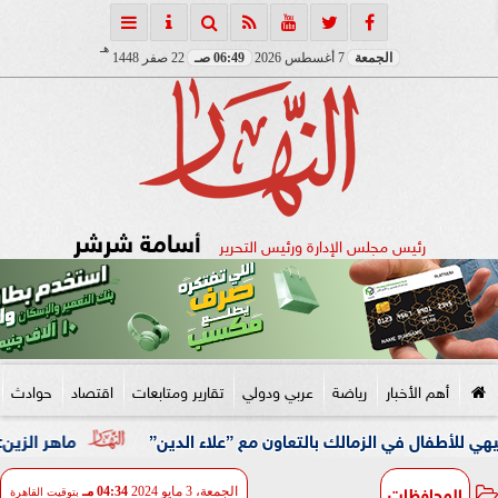
هـ
الجمعة
7 أغسطس 2026
06:49 صـ
22 صفر 1448
أسامة شرشر
رئيس مجلس الإدارة ورئيس التحرير
أهم الأخبار
رياضة
عربي ودولي
تقارير ومتابعات
اقتصاد
حوادث
 في الزمالك بالتعاون مع ”علاء الدين”
ماهر الزين: 25 حافلة تُعيد 1250 سودانيًا ضمن الفوج الـ41.. والالتزام بوثائق السفر عزز انسيابية العودة الطوعية
المحافظات
الجمعة، 3 مايو 2024
04:34 مـ
بتوقيت القاهرة