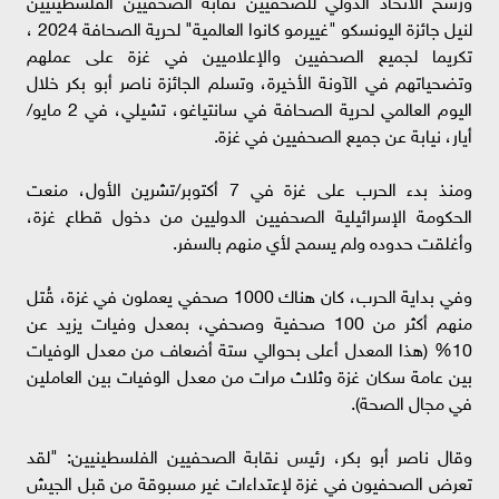
لنيل جائزة اليونسكو "غييرمو كانوا العالمية" لحرية الصحافة 2024 ،
تكريما لجميع الصحفيين والإعلاميين في غزة على عملهم
وتضحياتهم في الآونة الأخيرة، وتسلم الجائزة ناصر أبو بكر خلال
اليوم العالمي لحرية الصحافة في سانتياغو، تشيلي، في 2 مايو/
أيار، نيابة عن جميع الصحفيين في غزة.
ومنذ بدء الحرب على غزة في 7 أكتوبر/تشرين الأول، منعت
الحكومة الإسرائيلية الصحفيين الدوليين من دخول قطاع غزة،
وأغلقت حدوده ولم يسمح لأي منهم بالسفر.
وفي بداية الحرب، كان هناك 1000 صحفي يعملون في غزة، قُتل
منهم أكثر من 100 صحفية وصحفي، بمعدل وفيات يزيد عن
10% (هذا المعدل أعلى بحوالي ستة أضعاف من معدل الوفيات
بين عامة سكان غزة وثلاث مرات من معدل الوفيات بين العاملين
في مجال الصحة).
وقال ناصر أبو بكر، رئيس نقابة الصحفيين الفلسطينيين: "لقد
تعرض الصحفيون في غزة لإعتداءات غير مسبوقة من قبل الجيش