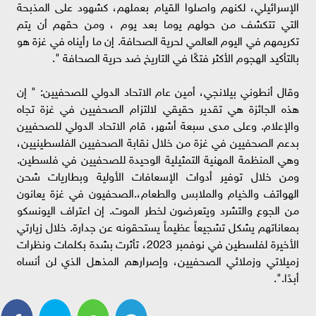
الإسرائيلي، لكنهم واصلوا القيام بعملهم، كشهود على المذبحة
التي تتكشف من حولهم يوما بعد يوم ، ومن حقهم أن يتم
تكريمهم في اليوم العالمي لحرية الصحافة. إن ما رأيناه في غزة هو
بالتأكيد الهجوم الأكثر فتكًا في التاريخ ضد حرية الصحافة ".
وقال أنطوني بيلانجي، أمين عام الاتحاد الدولي للصحفيين: " إن
هذه الجائزة هي تقدير حقيقي لالتزام الصحفيين في غزة تجاه
والإعلام. وعلى مدى سبعة أشهر، قام الاتحاد الدولي للصحفيين
بدعم الصحفيين في غزة من خلال نقابة الصحفيين الفلسطينيين،
وهي المنظمة المهنية التمثيلية الوحيدة للصحفيين في فلسطين.
ومن خلال توفير أدوات الإسعافات الأولية وبطاريات شحن
الهواتف والخيام والملابس والطعام،.الصحفيون في غزة يعانون
من الجوع والتشرد ويتعرضون لخطر الموت. إن اعتراف اليونسكو
بمعاناتهم يشكل تشجيعاً عظيماً يستحقونه عن جدارة. خلال زيارتي
الأخيرة لفلسطين في نوفمبر 2023، تأثرت بشدة بكلمات ونظرات
زميلاتي وزملائي الصحفيين، وإصرارهم المذهل الذي لن أنساه
أبدًا.".