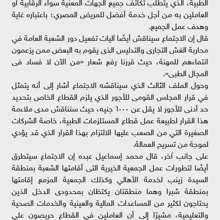
الطبية، الذي يتطلب تكاتف جميع الجهات المعنية سواء الرقابية أو
العاملين به من أجل خدمة أفضل للمريض المصري؛ باعتباره غاية
وهدف عمل الجميع.
قال إن الاجتماع سيناقش أيضًا آليات تفعيل دور الشعبة العامة في
محاربة الغش التجارى والتدليس الذى يقوم به البعض ممن يزعمون
انتماءهم للمهنة، حيث قررنا رفع شعار «من الآن لا فساد فى
المجال الطبى».
وحول الملف الثالث الذي سيناقشه الاجتماع أشار إلى أنه يتمثل
في قرار المجلس القومى للأجور الذي يلزم القطاع الخاص بتحديد
حد أدنى للأجور لا يقل عن ٦٠٠٠ جنيه، حيث سنناقش مدى ملاءمة
هذا القرار لطبيعة عمل قطاع المستلزمات الطبية، خاصة الشركات
الصغيرة التي من الصعب عليها الالتزام بهذا القرار الذي قد يؤدي
لموجة من تسريح العمالة.
على جانب آخر، قال محمد إسماعيل عبده إن الاجتماع سيتطرق
أيضًا لتطورات عمل الجمعية الخيرية التى أقامتها الشعبة بمنطقة
السيدة زينب لخدمة الأهالي وكذلك الجمعية المزمع إقامتها
بمنطقة شبرا وهما منطقتان يكتظان بمحدودى الدخل الذين
يحتاجون لكثير من المساعدات المالية والعينية والخدمات الصحية
والتعليمية، مشيرًا إلى أن العاملين في القطاع حريصون علي