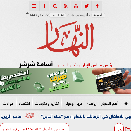
هـ
الجمعة
7 أغسطس 2026
11:40 صـ
22 صفر 1448
أسامة شرشر
رئيس مجلس الإدارة ورئيس التحرير
أهم الأخبار
رياضة
عربي ودولي
تقارير ومتابعات
اقتصاد
حوادث
ي الزمالك بالتعاون مع ”علاء الدين”
ماهر الزين: 25 حافلة تُعيد 1250 سودانيًا ضمن الفوج الـ41.. والالتزام بوثائق السفر عزز انسيابية العودة الطوعية
فن
الخميس، 4 أبريل 2024
12:57 مـ
بتوقيت القاهرة