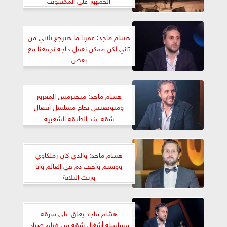
هشام ماجد: عمرنا ما هنرجع ثلاثي من
تاني لكن ممكن نعمل حاجة تجمعنا مع
بعض
هشام ماجد: مبحترمش المغرور
ومتوقعتش نجاح مسلسل أشغال
شقة عند الطبقة الشعبية
هشام ماجد: والدي كان زملكاوي
ووسيم وأخف دم في العالم وأنا
ورثت التلاتة
هشام ماجد يعلق على سرقة
مسلسله أشغال شقة من فيلم صباح