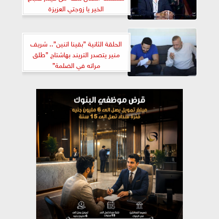
الخير يا زوجتي العزيزة
الحلقة الثانية ”بقينا اتنين”.. شريف
منير يتصدر التريند بهاشتاج ”طلق
مراته في الضلمة”