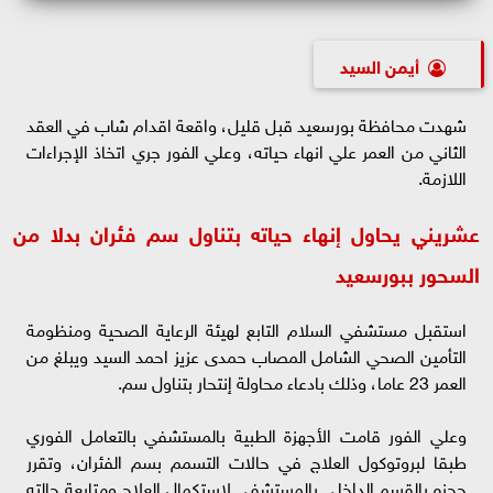
أيمن السيد
شهدت محافظة بورسعيد قبل قليل، واقعة اقدام شاب في العقد
الثاني من العمر علي انهاء حياته، وعلي الفور جري اتخاذ الإجراءات
اللازمة.
عشريني يحاول إنهاء حياته بتناول سم فئران بدلا من
السحور ببورسعيد
استقبل مستشفي السلام التابع لهيئة الرعاية الصحية ومنظومة
التأمين الصحي الشامل المصاب حمدى عزيز احمد السيد ويبلغ من
العمر 23 عاما، وذلك بادعاء محاولة إنتحار بتناول سم.
وعلي الفور قامت الأجهزة الطبية بالمستشفي بالتعامل الفوري
طبقا لبروتوكول العلاج في حالات التسمم بسم الفئران، وتقرر
حجزه بالقسم الداخلي بالمستشفي لاستكمال العلاج ومتابعة حالته