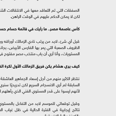
الصفقات التي تم التعاقد معها في الانتقالات الشت
لكن لا يمكن الحكم عليهم في الوقت الراهن.
كأس عاصمة مصر.. ما رأيك في قائمة حسام حسن
قبل أي شئ، لابد من يرتب نادي الزمالك أوراقه و
الظروف الصعبة التي يمر بها الفارس الأبيض، بجان
المستويات، وأنا أري أن باب منتخب مصر مفتوح في 
كيف يري هشام يكن فريق الزمالك الأول لكرة ال
ننتظر الكثير منهم من أجل إسعاد الجماهير العاشق
السابقة لم أري الانسجام السريع لكن تدريحيًا سنر
لأنهم ليسوا على قدر المستوي الفني الذي يأهلهم ل
وقبل توقعاتي للموسم لابد من التفاءل بالمستوي
نتائج إيجابية في الفترة الحالية في ظل غياب ا
بالكونفدرالية الإفريقية.