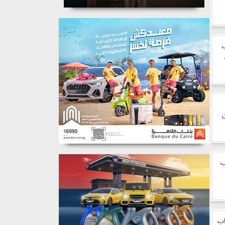
ن
ب
اب