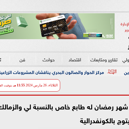
دارة 
ير
ولي
تقارير ومتابعات
اقتصاد
حوادث
فن
ث
وار والصالون البحري يناقشان المشروعات الزراعية وكيفية تحقيق الاكتفا
الثلاثاء، 26 مارس 2024
11:55 مـ
بتوقيت الق
: شهر رمضان له طابع خاص بالنسبة لي والزمالك
وج بالكونفدرالية