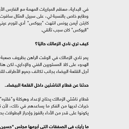
في البداية، معظم المباريات المهمة مع الفارس ا
وطابع خاص بالنسبة لي، على سبيل المثال سافرت م
كابتن أيمن يونس انتهت "ببوكس" أدي لتورم عيني ق
"البوكس" كان سبب تألقي.
كيف تري نادي الزمالك حاليًا؟
يمر نادي الزمالك في الوقت الراهن بظروف صعبة جد
الهدوء على كلا المستويين الفني والإداري، لكن هن
أجل القلعة البيضاء بجانب تكاتف جميع الأطراف للتع
حدثنا عن قطاع الناشئين داخل القلعة البيضاء..
قطاع ناشئي الزمالك يحتاج لإعداد وهيكلة و"فلتر
خبرات لديها من الفكر ما يساعدهم في ذلك، لأن نا
يكونوا على قدر من الأداء بالفوز وإحراز البطولات 
ما رأيك في الصفقات التي أبرمها مجلس "حسين