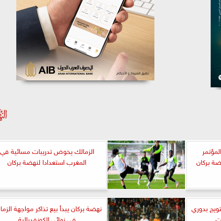
لمؤتمر
الزمالك يخوض تدريبات مسائية في
ضة بركان
المغرب استعدادا لنهضة بركان
تويج بدوري
نهضة بركان يبدأ بيع تذاكر مواجهة الزما
في نهائي الكونفدرالية