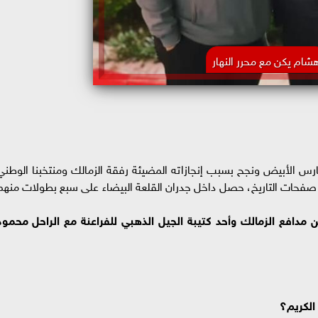
شام يكن مع محرر النهار
 الأبيض ونجح بسبب إنجازاته المضيئة رفقة الزمالك ومنتخبنا الوطني
ه واسمه في صفحات التاريخ، حصل داخل جدران القلعة البيضاء على سبع بطولات منهم
 مدافع الزمالك وأحد كتيبة الجيل الذهبي للفراعنة مع الراحل محمود
الكريم؟