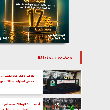
موضوعات متعلقة
جوميز وعمر جابر يحضران ا
الصحفي لمباراة الزمالك ونه
أحمد عيد: الزمالك يستطيع الت
أبطال إفريقيا 10 مرات