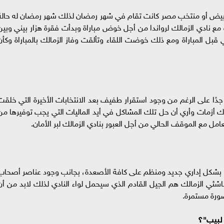
لأبيض أو منتخب مصر كانت تقام في شهر رمضان لذلك شهر رمضان له حالة
ع نادي الزمالك لرواندا من أجل خوض مباراة وبدأت فقرة هزار بيني وبين
بل المباراة ومع ذلك خوضت اللقاء وتألقت وفاز الزمالك بالمباراة وكأن
ًا على الرغم من وجود استقرار طفيف بعد الانتخابات الأخيرة التي خلقت
اك أزمات وأري أن حل تلك المشاكل في أيد الماليات التي يجب توفيرها من
امل مع الموقف الحالي من أجل العبور بنادي الزمالك لبر الأمان.
ه" بشكل إداري جديد ومنظم على كافة الأصعدة، بجانب وجود عناصر أصحاب
شئي الزمالك هم الجيل القادم الذي سيحمل لواء النادي لذلك لابد من أن
بصورة مستمرة.
 لبيب"؟