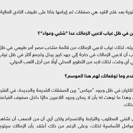
وية بعد فتح القيد هي صفقات تم إبرامها بناءًا على ظروف النادي المالية،
 في ظل غياب لاعبي الزمالك عدا "شلبي وعواد"؟
بيته، لذلك غياب لاعبي الزمالك من قائمة منتخب مصر أمر طبيعي في ظل
ب أن لاعبي الزمالك في حاجة إلي جهد كبير يبذل وتجمع أكثر في ظل غياب
أي وقت، لذلك لابد من التطوير المحلي أولًا من أجل اللعب الدولي.
قدم وما توقعاتك لهم هذا الموسم؟
ة للكيان في ظل وجود "ميكس" بين الصفقات القديمة والجديدة، في الفترة
ي وهذا ما نوهت له بأن لا يمكن وجود اللاعبين حاليًا داخل صفوف الفراعنة
ذلك.
 الفني المطلوب والترابط والانسجام ولكن أري أن من الصعب أن نشاهد
لعوامل الأساسية لذلك، وعلى الرغم من ذلك أعتقد بأن الزمالك سيتوج