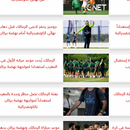
تعداداً
جوميز يحفز لاعبي الزمالك قبل ذهاب
فيدرالية
نهائي الكونفيدرالية أمام نهضة بركان
ة إستقبال
الزمالك يُحدد موعد مرانه الأول في
رب
المغرب استعدادا لمواجهة نهضة بركا
ة الزمالك
بعثة الزمالك تصل مطار وجدة بالمغر
رب
استعداداً لمواجهة نهضة بركان
بالكونفدرالية
سة في كرة
موعد مباراة الزمالك ونهضة بركان بذه