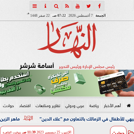
هـ
الجمعة
7 أغسطس 2026
07:22 صـ
22 صفر 1448
أسامة شرشر
رئيس مجلس الإدارة ورئيس التحرير
أهم الأخبار
رياضة
عربي ودولي
تقارير ومتابعات
اقتصاد
حوادث
ي الزمالك بالتعاون مع ”علاء الدين”
ماهر الزين: 25 حافلة تُعيد 1250 سودانيًا ضمن الفوج الـ41.. والالتزام بوثائق السفر عزز انسيابية العودة الطوعية
حوادث
الإثنين، 25 ديسمبر 2023
11:39 صـ
بتوقيت القاهرة