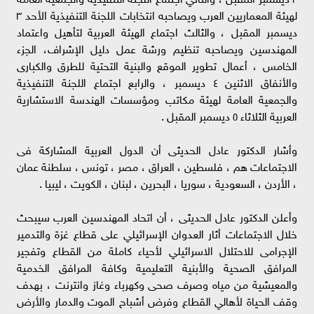
لهيئة المعماريين العرب ويصاحبه انتخابات اللجنة التنفيذية الأحد ٣
ديسمبر المقبل ، والثالث اجتماع الهيئة العربية لتأهيل واعتماد
المهندسين ويصاحبه تنظيم ورشة عمل دليل الإشراف، الجزء
الخامس ، أعمال تطوير الموقع والبنية التحتية للطرق والكبارى
والأنفاق الاثنين ٤ ديسمبر ، والرابع اجتماع اللجنة التنفيذية
والجمعية العامة لهيئة مكاتب ومؤسسات الهندسة الاستشارية
العربية الثلاثاء ٥ ديسمبر المقبل .
وأشار الدكتور عادل الحديثى أن الدول العربية المشاركة فى
الاجتماعات هم ، فلسطين ، العراق ، مصر ، تونس ، سلطنة عمان
، الأردن ، السعودية ، سوريا ، البحرين ، لبنان ، الكويت ، ليبيا .
وأعلن الدكتور عادل الحديثى ، أن اتحاد المهندسين العرب سيبحث
خلال الاجتماعات أثار العدوان الإسرائيلي على قطاع غزة والتدمير
الإجرامى للاحتلال الاسرائيلي لأحياء كاملة من القطاع وتفجير
المرافق الصحية والأبنية التعليمية وكافة المرافق الخدمية
والمعيشية من مياه وصرف صحى وكهرباء وغاز وانترنت ، بهدف
وقف الحياة لأهالي القطاع وفرض أشباح الموت والدمار والأرض