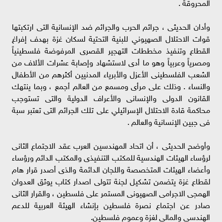
المحروقة .
وأدان الحديثى ، جرائم الحرب والجرائم ضد الإنسانية التى ارتكبتها
قوات الاحتلال الصهيوني للبنية التحتية لسكان غزة بهدف إفراغ
القطاع وتنفيذ مخططات التهجير القصرى المرفوضة فلسطينياً
ومصرياً وعربياً وهو ما أدى لاستشهاد وإصابة عشرات الألاف من
الشعب الفلسطينى الأعزل والأبرياء المدنيين أكثرهم من الأطفال
والنساء . وذلك على مرأى ومسمع من العالم أجمع ، وبما ينتهك
القانون الدولى والإنسانى والأعراف الدولية والتى تستوجب
محاكمة قادة الاحتلال الإسرائيلي على تلك الجرائم التى تعتبر سبة
فى جبين الإنسانية والعالم .
وأوضح الحديثى ، أن اتحاد المهندسين العرب عقد الاجتماع الثانى
لرؤساء الهيئات الهندسية للمكتب التنفيذى والمكتب الدائم ورؤساء
وأعضاء الهيئات المتخصصة واللجان الدائمة والذى أصدر قرار هام
لقطاع غزة يتضمن تشكيل لجنة تتولى اصدار كتاب يوثق العدوان
الهمجى الاجرامى الصهيونى المستمر على فلسطين ، والقرار الثانى
صادر عن اجتماع نصرة فلسطين بإنشاء الهيئة العربية للدعم
الهندسى والمالى لغزة وعموم فلسطين.