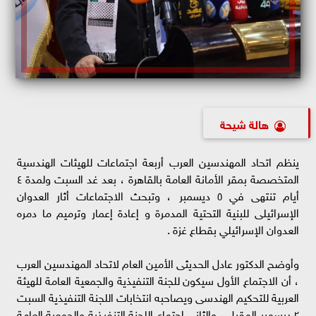
هالة شيحة
ينظم اتحاد المهندسين العرب أربعة اجتماعات للهيئات الهندسية
المتخصصة بمقر الأمانة العامة بالقاهرة ، بعد غد السبت ولمدة ٤
أيام تنتهى في ٥ ديسمبر ، وتبحث الاجتماعات أثار العدوان
الإسرائيلى للبنية التحتية المدمرة و إعادة إعمار وترميم ما دمره
العدوان الإسرائيلي بقطاع غزة .
وأوضح الدكتور عادل الحديثى الأمين العام لاتحاد المهندسين العرب
، أن الاجتماع الأول سيكون للجنة التنفيذية والجمعية العامة للهيئة
العربية للتحكيم الهندسى ويصاحبه انتخابات اللجنة التنفيذية السبت
٢ ديسمبر المقبل ، والثاني اجتماع اللجنة التنفيذية والجمعية العامة