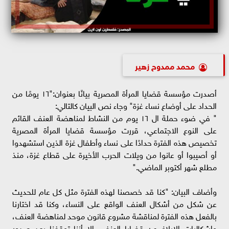
محمد ممدوح زهير
أصدرت مؤسسة قضايا المرأة المصرية بيانًا بعنوان:"١٦ يومًا من
الحداد على أوضاع نساء غزة" وجاء نص البيان كالتالي:
" في ضوء حملة ال ١٦ يوم من النشاط لمناهضة العنف القائم
على النوع الاجتماعي، قررت مؤسسة قضايا المرأة المصرية
تخصيص هذه الفترة حدادًا على نساء وأطفال غزة الذين استشهدوا
أو أصيبوا أو عانوا من ويلات الحرب الأخيرة على قطاع غزة، منذ
مطلع شهر أكتوبر الماضي."
وأضاف البيان: "كنا قد خصصنا لهذه الفترة مثل كل عام للحديث
عن شكل من أشكال العنف الواقع على النساء، وكنا قد اختارنا
بالفعل هذه الفترة لمناقشة مشروع قانون موحد لمناهضة العنف،
وإشكاليات الإبلاغ عن قضايا العنف، إلا أننا توقفنا بعد صدور