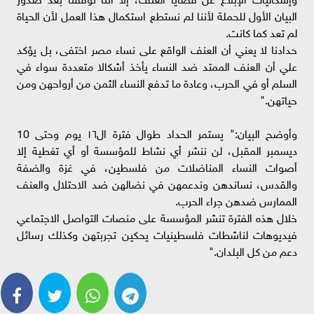
البيان الأول للحملة لأننا لم نستطع استكمال هذا العمل لأن الحياة
لم تعد كما كانت.
حدادنا لا يعني أن العنف الواقع على نساء مصر اختفى، بل يؤكد
علي أن العنف الممتد ضد النساء يأخذ أشكالا متعددة سواء في
السلم أو في الحرب، وعادة ما تدفع النساء الثمن من أرواحهن ومن
حياتهن."
وأوضح البيان:" يستمر الحداد طوال فترة ال١٦ يوم وحتى 10
ديسمبر المقبل، لن ننشر أي نشاط للمؤسسة أو أي تغطية إلا
أصوات النساء المناضلات من فلسطين، في غزة والضفة
والقدس، نساندهن وندعمهن في نضالهن ضد الاحتلال والعنف
الممارس ضدهن جراء الحرب.
خلال هذه الفترة تنشر المؤسسة على منصات التواصل الاجتماعي
فيديوهات لناشطات فلسطينيات يحكين تجربتهن وكذلك رسائل
دعم من كل البلدان."