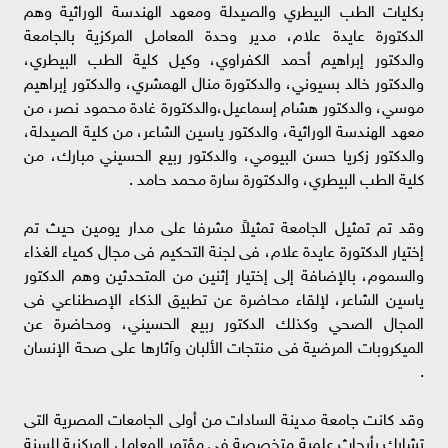
بكليات الطب البيطري والصيدلة ومعهد الهندسة الوراثية وهم
الدكتورة عايدة علام، مدير وحدة المعامل المركزية بالجامعة
والدكتور إبراهيم أحمد الكفراوي، وكيل كلية الطب البيطري،
والدكتور خالد بسيوني، والدكتورة منال الهمشري، والدكتور إبراهيم
موسي، والدكتور هشام إسماعيل،والدكتورة غادة محمود نصر، من
معهد الهندسة الوراثية، والدكتور ياسين الشاعر، من كلية الصيدلة،
والدكتور زكريا حسن البيومي، والدكتور ربيع الحسيني مبارك، من
كلية الطب البيطري، والدكتورة سارة محمد حامد .
وقد تم تمثيل الجامعة تمثيلاً مشرفا على مدار يومين حيث تم
إختيار الدكتورة عايدة علام، فى لجنة التحكيم فى مجال كمياء الغذاء
والسموم، بالإضافة إلى إختيار إثنين من المتحدثين وهم الدكتور
ياسين الشاعر، لإلقاء محاضرة عن تطبيق الذكاء الإصطناعي فى
المجال الصحي وكذلك الدكتور ربيع الحسيني، ومحاضرة عن
الميكروبات المرضية فى منتجات الألبان وآثارها على صحة الإنسان
.
وقد كانت جامعة مدينة السادات من أولى الجامعات المصرية التى
تشارك بأبحاث علمية متخصصة فى مؤتمر المعامل المركزية للسنة