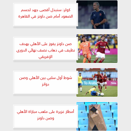
كولر: سنبذل أقصى جهد لحسم
الصعود أمام صن داونز في القاهرة
صن داونز يفوز على الأهلي بهدف
نظيف في ذهاب نصف نهائي الدوري
الإفريقي
شوط أول سلبي بين الأهلي وصن
دوانز
أمطار غزيرة على ملعب مباراة الأهلي
وصن داونز