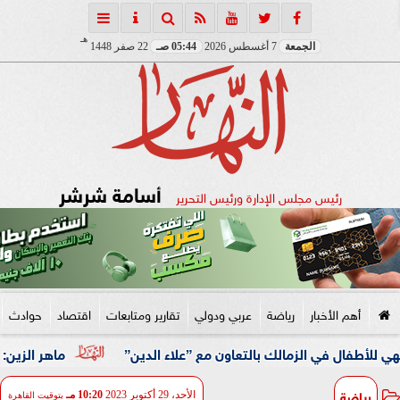
هـ
الجمعة
7 أغسطس 2026
05:44 صـ
22 صفر 1448
أسامة شرشر
رئيس مجلس الإدارة ورئيس التحرير
أهم الأخبار
رياضة
عربي ودولي
تقارير ومتابعات
اقتصاد
حوادث
 الزمالك بالتعاون مع ”علاء الدين”
ماهر الزين: 25 حافلة تُعيد 1250 سودانيًا ضمن الفوج الـ41.. والالتزام بوثائق السفر عزز انسيابية العودة الطوعية
رياضة
الأحد، 29 أكتوبر 2023
10:20 مـ
بتوقيت القاهرة