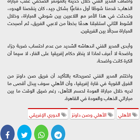
وأضاف المدير الفني خلال حديثه بالمؤتمر الصحفي عقب مباراة
الذهاب: قدمنا شوطًا أول دفاعيًّا بشكل جيد، كان ينقصنا الهدوء،
وتحدثت في هذا الأمر مع اللاعبين بين شوطي المباراة، وخلال
الشوط الثاني استقبلنا هدفًا بخطأ من لاعبي الفريق، ثم أصبحت
المباراة سجالًا بين الفريقين.
وأبدى المدير الفني اندهاشه الشديد من عدم احتساب ضربة جزاء
واضحة لا أعرف لماذا لا ينظر حكام إفريقيا على الفار، لا سيما أن
الكرة كانت واضحة.
واختتم المدير الفني تصريحاته بالتأكيد أن فريق صن داونز من
الفرق القوية في قارة إفريقيا، وأن الأهلي سوف يبذل أقصى ما
لديه خلال مباراة العودة لحسم التأهل، رغم ضيق الوقت ما بين
مباراتي الذهاب والعودة في القاهرة.
الأهلي
الأهلي وصن داونز
الدوري الإفريقي