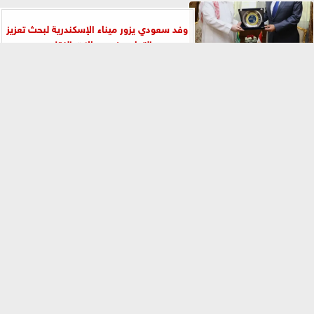
وفد سعودي يزور ميناء الإسكندرية لبحث تعزيز
التعاون في مجالات النقل...
⇡
صحة القليوبية تداهم مصنعاً ببنها.. وضبط طن
حلاوة طحينة مغشوشة
بتألق ملكي.. يمني علاء الدين الحسيني عروساً
للمستشار عمر محسن عبد الكريم
ضبط 4 أطنان زيت طعام مجهولة المصدر ببنها..
بعد اكتشاف نقلها بـ”تنك...