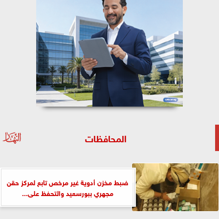
المحافظات
ضبط مخزن أدوية غير مرخص تابع لمركز حقن
مجهري ببورسعيد والتحفظ على...