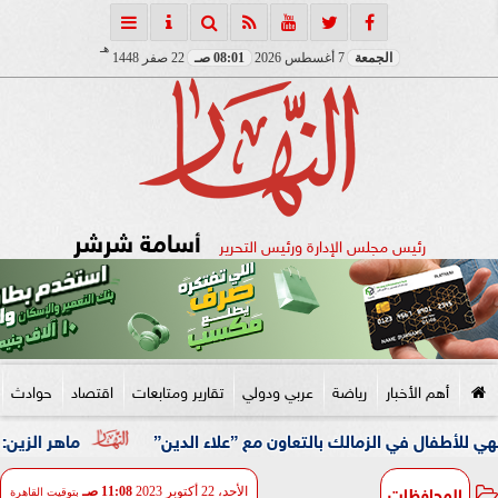
هـ
الجمعة
7 أغسطس 2026
08:01 صـ
22 صفر 1448
أسامة شرشر
رئيس مجلس الإدارة ورئيس التحرير
أهم الأخبار
رياضة
عربي ودولي
تقارير ومتابعات
اقتصاد
حوادث
 الزمالك بالتعاون مع ”علاء الدين”
ماهر الزين: 25 حافلة تُعيد 1250 سودانيًا ضمن الفوج الـ41.. والالتزام بوثائق السفر عزز انسيابية العودة الطوعية
المحافظات
الأحد، 22 أكتوبر 2023
11:08 صـ
بتوقيت القاهرة