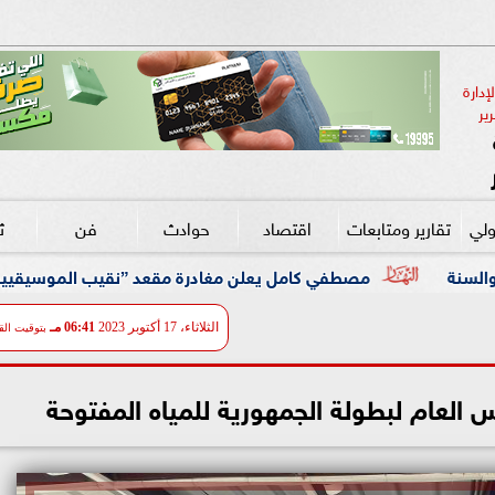
دارة 
ير
ولي
تقارير ومتابعات
اقتصاد
حوادث
فن
ث
ي كامل يعلن مغادرة مقعد ”نقيب الموسيقيين” نهائياً: سأعود صانعاً 
الثلاثاء، 17 أكتوبر 2023
06:41 مـ
بتوقيت الق
 العام لبطولة الجمهورية للمياه المفتوحة