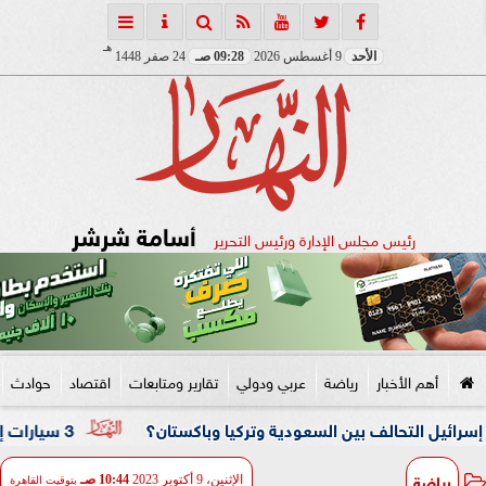
هـ
الأحد
9 أغسطس 2026
09:28 صـ
24 صفر 1448
أسامة شرشر
رئيس مجلس الإدارة ورئيس التحرير
أهم الأخبار
رياضة
عربي ودولي
تقارير ومتابعات
اقتصاد
حوادث
تحالف بين السعودية وتركيا وباكستان؟
3 سيارات إطفاء تحاصر النيران.. حريق داخل مصنع نسيج بشبرا الخيمة
رياضة
الإثنين، 9 أكتوبر 2023
10:44 صـ
بتوقيت القاهرة