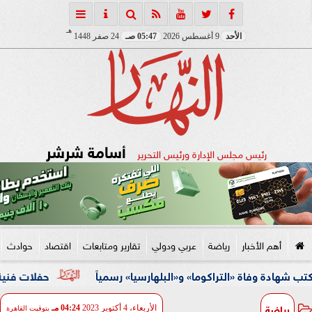
هـ
الأحد
9 أغسطس 2026
05:47 صـ
24 صفر 1448
أسامة شرشر
رئيس مجلس الإدارة ورئيس التحرير
أهم الأخبار
رياضة
عربي ودولي
تقارير ومتابعات
اقتصاد
حوادث
فاة «التراكوما» و«البلهارسيا» رسمياً
حفلات فنية وأنشطة ثق
رياضة
الأربعاء، 4 أكتوبر 2023
04:24 مـ
بتوقيت القاهرة