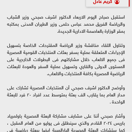
كريم عادل
استقبل صباح اليوم الاربعاء الدكتور اشرف صبحي وزير الشباب
والرياضة الفريق محمد عباس حلمى وزير الطيران المدنى بمكتبه
بمقر الوزارة بالعاصمة الادارية الجديدة.
وتناول اللقاء مناقشة وزير الرياضة المقترحات الخاصة بتسهيل
الإجراءات المتعلقة عملية بسفر بعثات المنتخبات القومية المصرية
فى جميع الالعاب خلال مشاركتهم فى البطولات الخارجية على
المستوى الدولى والقاري وتسهيل عملية السفر والعودة للبعثات
الرياضية المصرية بكافة المنتخبات والالعاب.
وأوضح الدكتور اشرف صبحي أن المنتخبات المصرية تشارك على
مدار العام بما يقارب الف بعثة بمتوسط عدد افراد ٢٠ فرد للبعثة
الواحدة .
وأشار صبحي أننا على مشارف مشاركة البعثة المصرية باولمبياد
باريس ٢٠٢٤ القادم والذي سينطلق فى يوليو من العام المقبل ،
كما ستشارك البعثة المصرية البارالمبية ايضا ببعثة رياضية فى