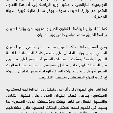
الاوليمبياد البارالمبي ، مشيرا وزير الرياضة إلى أن هذا التعاون
المثمر مع وزارة الطيران سوف يوفر مبالغ مالية كبيرة للدولة
المصرية .
كما أشاد وزير الرياضة بالتعاون الكبير والمعهود من وزارة الطيران
برئاسة الفريق محمد عباس حلمى وزير الطيران .
وفي السياق ذاته ،،،أكد الفريق محمد عباس حلمي وزير الطيران
المدني حرص وزارة الطيران على تقديم كافة التسهيلات اللازمة
للفرق الرياضية وبعثات المنتخبات المصرية وتوفير أعلى مستوى
من الخدمات لهم خلال مراحل سفرهم وعودتهم عبر المطارات
المصرية وعلى متن طائرات الشركة الوطنية مصر للطيران وشركة
إير كايرو الذراع الاقتصادى منخفض التكاليف.
كما اشار وزير الطيران الى أنه من منطلق دور الوزارة نحو المسئولية
المجتمعية يحرص قطاع الطيران المدني على تحقيق التكامل
والتنسيق الفعال مع كافة جهات ومؤسسات الدولة المصرية بما
يسهم في تقديم الدعم لممثلي البعثات المصرية خلال مشاركتهم
في مختلف الأنشطة والمحافل الرياضية الدولية بما يعزز من دور