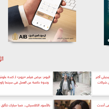
يلي أكتر
اليوم: عرض فيلم «نزوح» لـ كندة علوش
من شركات
وندوة خاصة عن العمل في سينما زاوي
فى أحدث
بالأسود الكلاسيكي.. صبا مبارك تتألق 