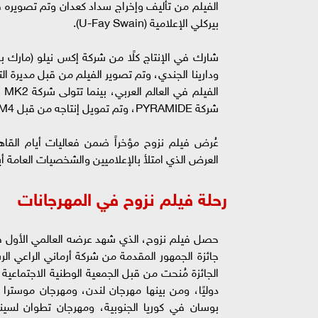
بيركلي الإعلامية (U-Fay Swain).
شارك في الإنتاج كلًا من شركة إكس نيلو (مارك بور
ال
شركة PYRAMIDE، وتم تمويل إنتاجه من قبل FILM4 وStar Collective.
عُرض فيلم نزوح مؤخراً ضمن فعاليات أيام القاهرة
العرض الذي امتلأ بالإعلاميين والشخصيات العامة أي
رحلة فيلم نزوح في المهرجانات
الجائزة مُنحت من قبل الجمعية الوطنية الاجتماعي
دوليًا، ومن بينها مهرجان لندن، ومهرجان موسترا
بوسان في كوريا الجنوبية، ومهرجان تطوان لسين