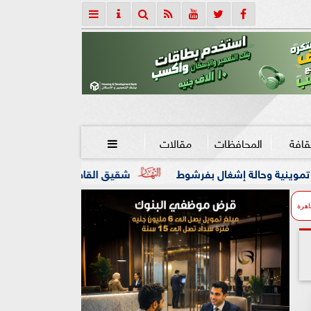
قافة
المحافظات
مقالات

شقيق القاضي المزيف: كان شغال معايا في مصنع 
اهرة