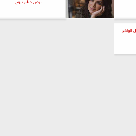
عرض فيلم نزوح
 الواقع