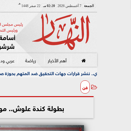
هـ
الجمعة
7 أغسطس 2026
02:20 مـ
22 صفر 1448
رئيس مجلس الإ
ورئيس التحر
أسامة 
شرشر
أهم الأخبار
رياضة
عربي ود
فن
بطولة كندة علوش.. مو