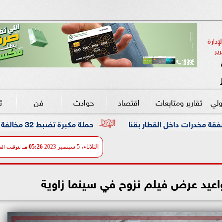
دارة 
ير
ولي
تقارير ومتابعات
اقتصاد
حوادث
فن
ث
حملة مكبرة تضبط 32 مخالفة تموينية وحالة إشغال بفرشوط
الثلاثاء، 5 سبتمبر 2023
05:26 مـ
بتوقيت الق
اعيد عرض فيلم نزوح في سينما زاوية