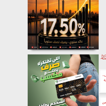
..
ة
من