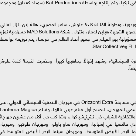
الفيلم من تأليف وإخراج سداد كعدان وتم تصويره في تركيا، وتم إنتاجه بواسطة Kaf Productions (سوداد كعدان) ومجم
دور)، وبطولة الفنانة كندة علوش، سامر المصري، هالة زين، نزار العاني،
ودارينا الجندي، وتم تصوير الفيلم من قبل مديرة التصوير الشهيرة هيلين لوفار، وتتولى شركة MAD Solutions مسؤولية
فيلم في العالم العربي، بينما تتولى شركة MK2 مسؤولية بيع الفيلم في جميع أنحاء العالم في فرنسا، يتم توزيعه بواسط
 السينمائية، وشهد إقبالاً جماهيرياً كبيراً، وحضرت النجمة كندة علوش
ضاً.
حصل فيلم نزوح، الذي شهد عرضه العالمي الأول في مسابقة Orizzonti Extra في مهرجان البندقية السينمائي الدولي، ع
ة والثقافية للشباب في تشينيشيركول، وشاركت في أكثر من عشرين مهرجانًا
 دي فالنسيا في إسبانيا، ومهرجان ساو باولو، ومهرجان طوكيو، ومهرجان
ما البحر الأبيض المتوسط، ومهرجان سينما البحر الأبيض المتوسط في