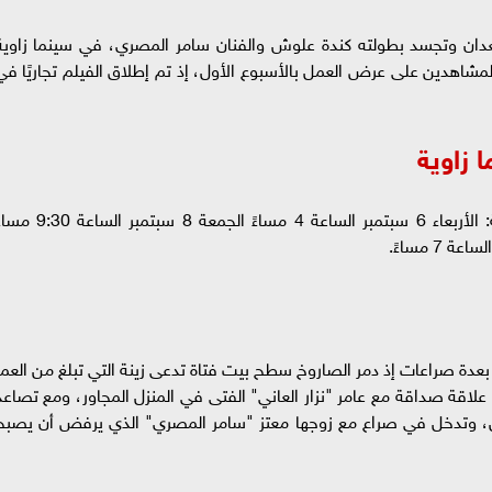
ان وتجسد بطولته كندة علوش والفنان سامر المصري، في سينما زاوية
مشاهدين على عرض العمل بالأسبوع الأول، إذ تم إطلاق الفيلم تجاريًا في
 زاوية
تقام العروض في سينما زاوية في التواريخ التالية: الأربعاء 6 سبتمبر الساعة 4 مساءً الجمعة 8 سبتمبر ا
عدة صراعات إذ دمر الصاروخ سطح بيت فتاة تدعى زينة التي تبلغ من العمر
شأ علاقة صداقة مع عامر "نزار العاني" الفتى في المنزل المجاور، ومع تصاعد
يل، وتدخل في صراع مع زوجها معتز "سامر المصري" الذي يرفض أن يصبح